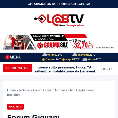
CHI SIAMO
CONTATTI
PUBBLICITÀ
CERCA
Avellino
22°C
Benevento
23°C
MENÙ
+
Caserta
26°C
Napoli
27°C
Salerno
27°C
Imprese sotto pressione, Fucci: “A
ULTIME NOTIZIE
8 ORE FA
settembre mobilitazione da Benevento
e Avellino”
Home
>
Politica
> Forum Giovani Montesarchio: Ceglia nuovo
presidente
POLITICA
Forum Giovani