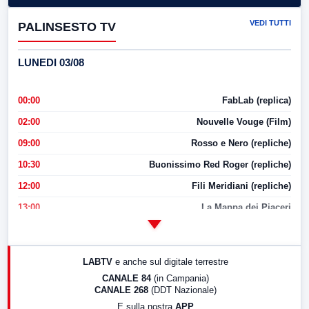
VEDI TUTTI
PALINSESTO TV
LUNEDI 03/08
00:00
FabLab (replica)
02:00
Nouvelle Vouge (Film)
09:00
Rosso e Nero (repliche)
10:30
Buonissimo Red Roger (repliche)
12:00
Fili Meridiani (repliche)
13:00
La Mappa dei Piaceri
14:00
LabNews
17:00
LabNews (replica)
LABTV
e anche sul digitale terrestre
18:30
Di Faccia e di Profilo (repliche)
CANALE 84
(in Campania)
CANALE 268
(DDT Nazionale)
19:30
LabNews (Diretta)
E sulla nostra
APP