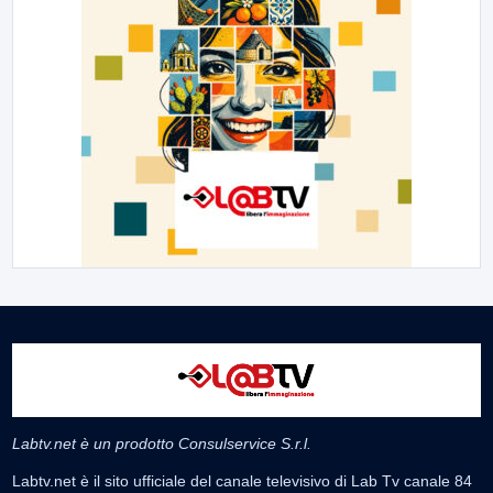
Labtv.net è un prodotto Consulservice S.r.l.
Labtv.net è il sito ufficiale del canale televisivo di Lab Tv canale 84