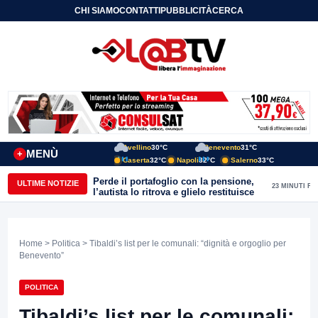
CHI SIAMO
CONTATTI
PUBBLICITÀ
CERCA
Avellino
30°C
Benevento
31°C
MENÙ
+
Caserta
32°C
Napoli
32°C
Salerno
33°C
Perde il portafoglio con la pensione,
ULTIME NOTIZIE
23 MINUTI FA
l’autista lo ritrova e glielo restituisce
Home
>
Politica
> Tibaldi’s list per le comunali: “dignità e orgoglio per
Benevento”
POLITICA
Tibaldi’s list per le comunali: