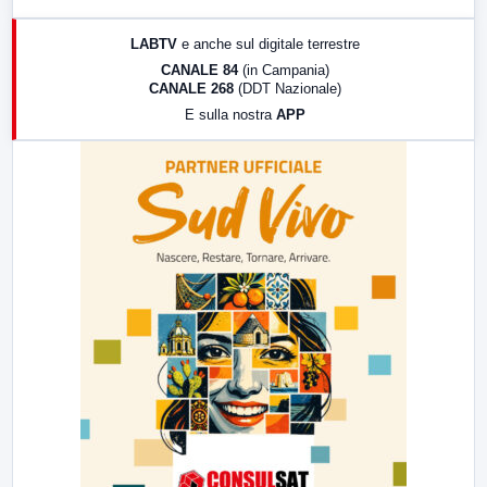
17:00
LabNews (replica)
LABTV
e anche sul digitale terrestre
18:30
Di Faccia e di Profilo (repliche)
CANALE 84
(in Campania)
CANALE 268
(DDT Nazionale)
19:30
LabNews (Diretta)
E sulla nostra
APP
21:00
Free Sport
23:00
LabNews (replica)