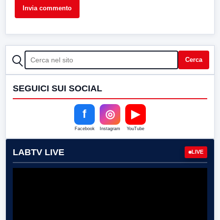
CERCA
Cerca
SEGUICI SUI SOCIAL
f
◎
▶
Facebook
Instagram
YouTube
LABTV LIVE
LIVE