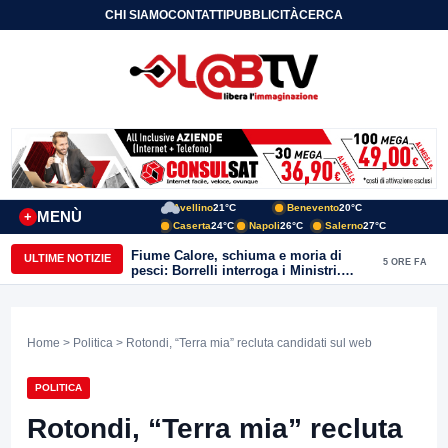
CHI SIAMO
CONTATTI
PUBBLICITÀ
CERCA
Avellino
21°C
Benevento
20°C
MENÙ
+
Caserta
24°C
Napoli
26°C
Salerno
27°C
Fiume Calore, schiuma e moria di
ULTIME NOTIZIE
5 ORE FA
pesci: Borrelli interroga i Ministri.
“Benevento paga l’assenza del
depuratore
Home
>
Politica
> Rotondi, “Terra mia” recluta candidati sul web
POLITICA
Rotondi, “Terra mia” recluta