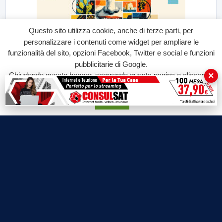
Questo sito utilizza cookie, anche di terze parti, per
personalizzare i contenuti come widget per ampliare le
funzionalità del sito, opzioni Facebook, Twitter e social e funzioni
pubblicitarie di Google.
×
Chiudendo questo banner, scorrendo questa pagina o cliccando
su qualunque suo elemento acconsenti all'uso dei cookie.
Accetta
Labtv.net è un prodotto Consulservice S.r.l.
Labtv.net è il sito ufficiale del canale televisivo di Lab Tv canale 84
del digitale terrestre Regione Campania
Sede legale: Via Chiaio, 5 - 83010 – Torrioni (AV)
P.IVA 02757950643