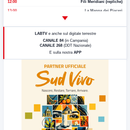
12:00
Fili Meridiani (repliche)
13:00
La Mappa dei Piaceri
14:00
LabNews
17:00
LabNews (replica)
LABTV
e anche sul digitale terrestre
18:30
Di Faccia e di Profilo (repliche)
CANALE 84
(in Campania)
CANALE 268
(DDT Nazionale)
19:30
LabNews (Diretta)
E sulla nostra
APP
21:00
Free Sport
23:00
LabNews (replica)