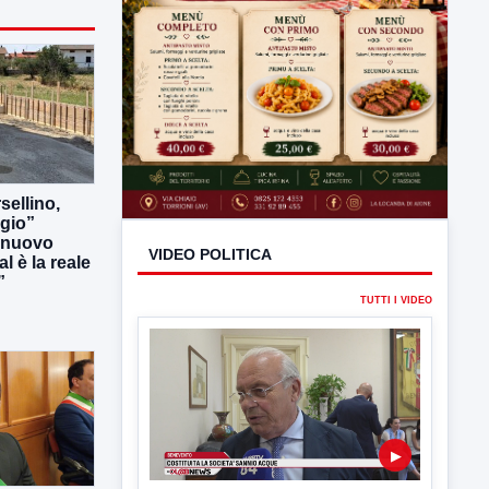
sellino,
rgio”
l nuovo
l è la reale
”
VIDEO POLITICA
TUTTI I VIDEO