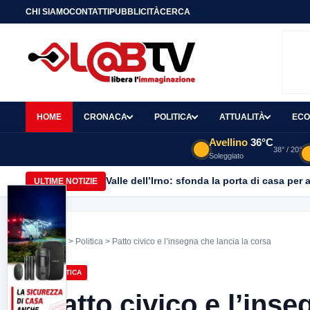
CHI SIAMO
CONTATTI
PUBBLICITÀ
CERCA
HOME
CRONACA
POLITICA
ATTUALITÀ
ECO
Avellino
36°C
38° / 20°
Soleggiato
Valle dell’Irno: sfonda la porta di casa per 
ULTIME NOTIZIE
Home
>
Politica
> Patto civico e l’insegna che lancia la corsa
POLITICA
Patto civico e l’inse