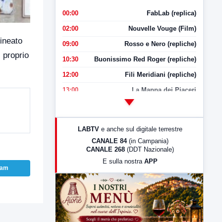
00:00
FabLab (replica)
02:00
Nouvelle Vouge (Film)
ineato
09:00
Rosso e Nero (repliche)
 proprio
10:30
Buonissimo Red Roger (repliche)
12:00
Fili Meridiani (repliche)
13:00
La Mappa dei Piaceri
14:00
LabNews
17:00
LabNews (replica)
LABTV
e anche sul digitale terrestre
18:30
Di Faccia e di Profilo (repliche)
CANALE 84
(in Campania)
CANALE 268
(DDT Nazionale)
19:30
LabNews (Diretta)
E sulla nostra
APP
21:00
Free Sport
ram
23:00
LabNews (replica)