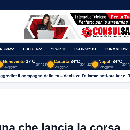
NOMIA
CULTURA
SPORT
PALINSESTO
FORMAT TV
Benevento
37°C
Caserta
34°C
Napoli
34°C
39° / 19°
36° / 22°
35° /
Soleggiato
Soleggiato
Soleggiato
aggredire il compagno della ex – decisivo l’allarme anti-stalker e l’
gna che lancia la corsa