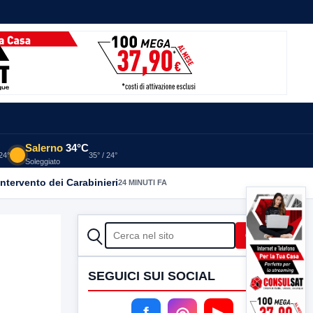
Salerno
34°C
 24°
35° / 24°
Soleggiato
intervento dei Carabinieri
24 MINUTI FA
CERCA
Cerca
SEGUICI SUI SOCIAL
f
◎
▶