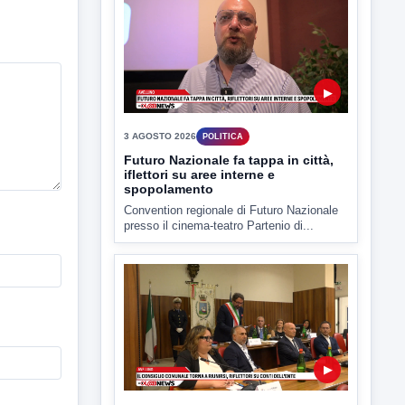
Estate: Nargi e Festa peggiore degli
ultimi 10 anni. Cipriano: 90 eventi in
città
È scontro sulla bontà del “Ferragosto
avellinese” tra gli ex...
▶
3 AGOSTO 2026
POLITICA
Futuro Nazionale fa tappa in città,
iflettori su aree interne e
spopolamento
Convention regionale di Futuro Nazionale
presso il cinema-teatro Partenio di...