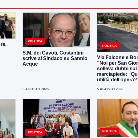
POLITICA
re,
POLITICA
S.M. dei Cavoti, Costantini
Via Falcone e Bor
scrive al Sindaco su Sannio
“Noi per San Gio
Acque
solleva dubbi su
marciapiede: “Qua
utilità dell’opera?
5 AGOSTO 2026
5 AGOSTO 2026
POLITICA
POLITICA