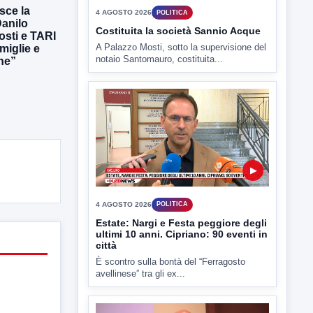
sce la
Danilo
osti e TARI
miglie e
he”
▶
4 AGOSTO 2026
POLITICA
Costituita la società Sannio Acque
A Palazzo Mosti, sotto la supervisione del
notaio Santomauro, costituita...
▶
4 AGOSTO 2026
POLITICA