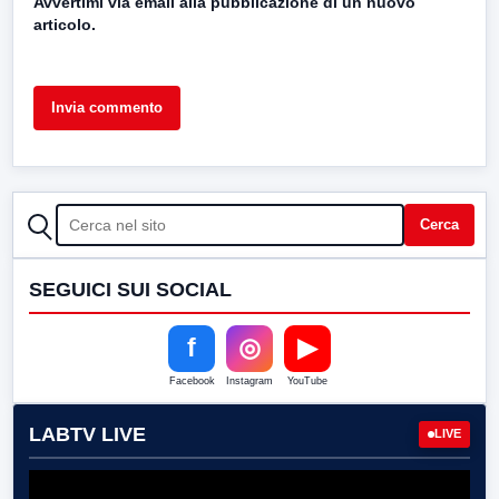
Avvertimi via email alla pubblicazione di un nuovo
articolo.
CERCA
Cerca
SEGUICI SUI SOCIAL
f
◎
▶
Facebook
Instagram
YouTube
LABTV LIVE
LIVE