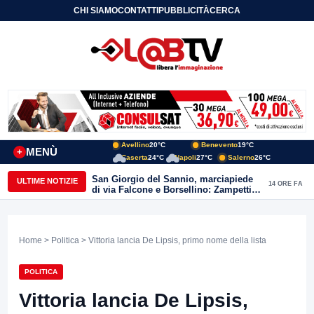
CHI SIAMO
CONTATTI
PUBBLICITÀ
CERCA
Avellino
20°C
Benevento
19°C
MENÙ
+
Caserta
24°C
Napoli
27°C
Salerno
26°C
San Giorgio del Sannio, marciapiede
ULTIME NOTIZIE
14 ORE FA
di via Falcone e Borsellino: Zampetti e
Lombardi replicano alle polemiche
Home
>
Politica
> Vittoria lancia De Lipsis, primo nome della lista
POLITICA
Vittoria lancia De Lipsis,