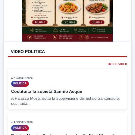
VIDEO POLITICA
▶
TUTTI I VIDEO
4 AGOSTO 2026
POLITICA
Costituita la società Sannio Acque
A Palazzo Mosti, sotto la supervisione del notaio Santomauro,
costituita...
▶
4 AGOSTO 2026
POLITICA