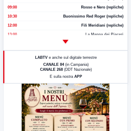
09:00
Rosso e Nero (repliche)
10:30
Buonissimo Red Roger (repliche)
12:00
Fili Meridiani (repliche)
13:00
La Mappa dei Piaceri
14:00
LabNews
17:00
LabNews (replica)
LABTV
e anche sul digitale terrestre
18:30
Di Faccia e di Profilo (repliche)
CANALE 84
(in Campania)
CANALE 268
(DDT Nazionale)
19:30
LabNews (Diretta)
E sulla nostra
APP
21:00
Free Sport
23:00
LabNews (replica)