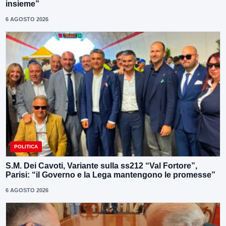
insieme”
6 AGOSTO 2026
POLITICA
S.M. Dei Cavoti, Variante sulla ss212 “Val Fortore”,
Parisi: “il Governo e la Lega mantengono le promesse”
6 AGOSTO 2026