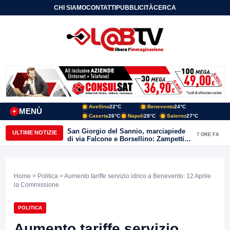
CHI SIAMO
CONTATTI
PUBBLICITÀ
CERCA
Avellino
22°C
Benevento
24°C
MENÙ
+
Caserta
26°C
Napoli
28°C
Salerno
27°C
San Giorgio del Sannio, marciapiede
ULTIME NOTIZIE
7 ORE FA
di via Falcone e Borsellino: Zampetti e
Lombardi replicano alle polemiche
Home
>
Politica
> Aumento tariffe servizio idrico a Benevento: 12 Aprile
la Commissione
POLITICA
Aumento tariffe servizio