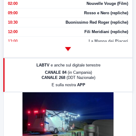
02:00
Nouvelle Vouge (Film)
09:00
Rosso e Nero (repliche)
10:30
Buonissimo Red Roger (repliche)
12:00
Fili Meridiani (repliche)
13:00
La Mappa dei Piaceri
14:00
LabNews
17:00
LabNews (replica)
LABTV
e anche sul digitale terrestre
18:30
Di Faccia e di Profilo (repliche)
CANALE 84
(in Campania)
CANALE 268
(DDT Nazionale)
19:30
LabNews (Diretta)
E sulla nostra
APP
21:00
Free Sport
23:00
LabNews (replica)