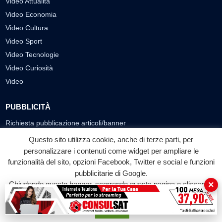
Video Attualità
Video Economia
Video Cultura
Video Sport
Video Tecnologie
Video Curiosità
Video
PUBBLICITÀ
Richiesta pubblicazione articoli/banner
Questo sito utilizza cookie, anche di terze parti, per
SEGUICI SUI SOCIAL
personalizzare i contenuti come widget per ampliare le
funzionalità del sito, opzioni Facebook, Twitter e social e funzioni
f
◎
▶
pubblicitarie di Google.
Facebook
Instagram
YouTube
×
Chiudendo questo banner, scorrendo questa pagina o cliccando
su qualunque suo elemento acconsenti all'uso dei cookie.
© 2026 LABTV - Tutti i diritti riservati
Accetta