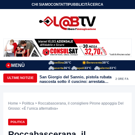
CHI SIAMO
CONTATTI
PUBBLICITÀ
CERCA
Avellino
36°C
Benevento
38°C
MENÙ
+
Caserta
36°C
Napoli
33°C
Salerno
33°C
San Giorgio del Sannio, pistola rubata
ULTIME NOTIZIE
2 ORE FA
nascosta sotto il cuscino: arrestata
51enne
Home
>
Politica
> Roccabascerana, il consigliere Pirone appoggia Del
Grosso: «É l’unica alternativa»
POLITICA
Roccabascerana, il