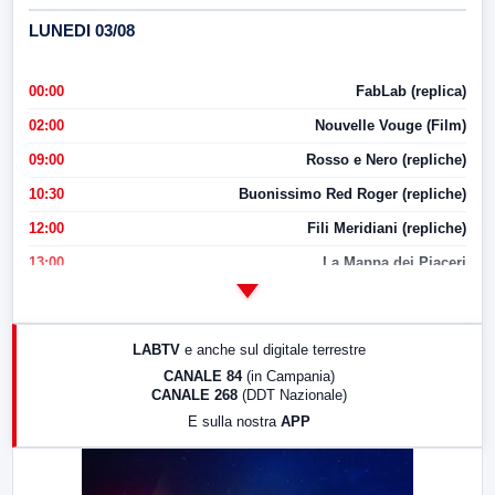
LUNEDI 03/08
00:00
FabLab (replica)
02:00
Nouvelle Vouge (Film)
09:00
Rosso e Nero (repliche)
10:30
Buonissimo Red Roger (repliche)
12:00
Fili Meridiani (repliche)
13:00
La Mappa dei Piaceri
14:00
LabNews
17:00
LabNews (replica)
LABTV
e anche sul digitale terrestre
18:30
Di Faccia e di Profilo (repliche)
CANALE 84
(in Campania)
CANALE 268
(DDT Nazionale)
19:30
LabNews (Diretta)
E sulla nostra
APP
21:00
Free Sport
23:00
LabNews (replica)