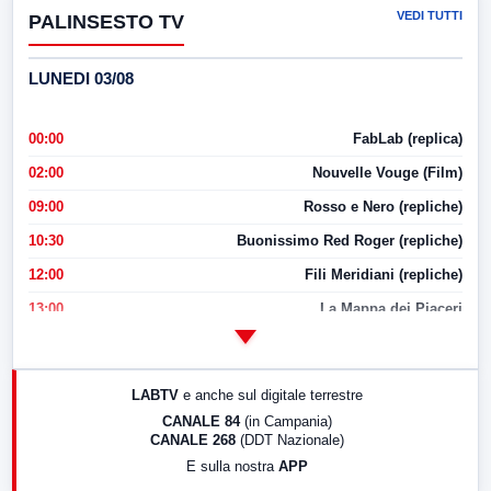
VEDI TUTTI
PALINSESTO TV
LUNEDI 03/08
00:00
FabLab (replica)
02:00
Nouvelle Vouge (Film)
09:00
Rosso e Nero (repliche)
10:30
Buonissimo Red Roger (repliche)
12:00
Fili Meridiani (repliche)
13:00
La Mappa dei Piaceri
14:00
LabNews
17:00
LabNews (replica)
LABTV
e anche sul digitale terrestre
18:30
Di Faccia e di Profilo (repliche)
CANALE 84
(in Campania)
CANALE 268
(DDT Nazionale)
19:30
LabNews (Diretta)
E sulla nostra
APP
21:00
Free Sport