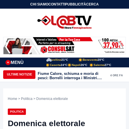
CHI SIAMO
CONTATTI
PUBBLICITÀ
CERCA
Avellino
21°C
Benevento
20°C
MENÙ
+
Caserta
24°C
Napoli
26°C
Salerno
27°C
Fiume Calore, schiuma e moria di
ULTIME NOTIZIE
4 ORE FA
pesci: Borrelli interroga i Ministri.
“Benevento paga l’assenza del
depuratore
Home
>
Politica
> Domenica elettorale
POLITICA
Domenica elettorale