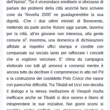
dell’Irpinia”. “Se il vicesindaco ereditario si sforzasse di
parlare dei problemi della città anziché farsi scrivere
cose da ‘Novella 2000′ ne guadagnerebbe la sua
dignità. -Che i due ultimi ministri di Benevento,
mettendo da parte anche frizioni oggi sanate, lavorino
per la città, all’ex giovane non interessa, alla gente
comune sì”. Insomma, una domenica di dichiarazioni
affidate ai rispettivi uffici stampa e condite con
comparsate sui socials tanto per rafforzare i concetti
che si vogliono veicolare. E’ clima da campagna
elettorale con tutti gli annessi e connessi mentre è
ancora tutto da decifrare il compromesso in atto nel Pd
e la costruzione del cosiddetto Polo Civico che nasce
con parecchie difficoltà. Tra Tibaldi ed Ucci non decolla
il dialogo e la stessa mediazione di Viespoli risulta
inefficace anche se Tibaldi si dice sereno e libero di
intraprendere le sue iniziative. Nei giorni scorsi si