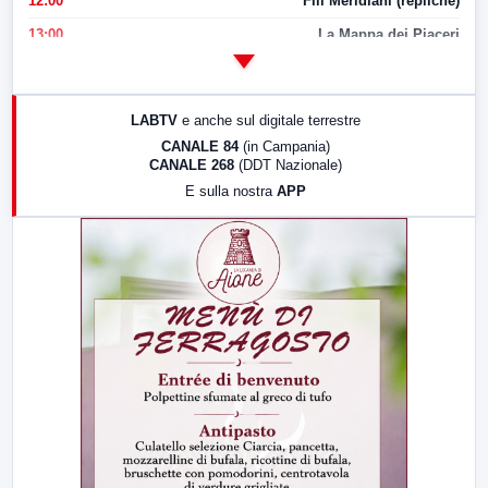
12:00
Fili Meridiani (repliche)
13:00
La Mappa dei Piaceri
14:00
LabNews
17:00
LabNews (replica)
LABTV
e anche sul digitale terrestre
18:30
Di Faccia e di Profilo (repliche)
CANALE 84
(in Campania)
CANALE 268
(DDT Nazionale)
19:30
LabNews (Diretta)
E sulla nostra
APP
21:00
Free Sport
23:00
LabNews (replica)