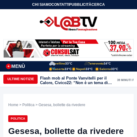
CHI SIAMO
CONTATTI
PUBBLICITÀ
CERCA
Avellino
33°C
Benevento
34°C
MENÙ
+
Caserta
33°C
Napoli
33°C
Salerno
33°C
Flash mob al Ponte Vanvitelli per il
ULTIME NOTIZIE
39 MINUTI FA
Calore, Civico22: “Non è un tema di
quartiere, riguarda tutta Benevento”
Home
>
Politica
> Gesesa, bollette da rivedere
POLITICA
Gesesa, bollette da rivedere