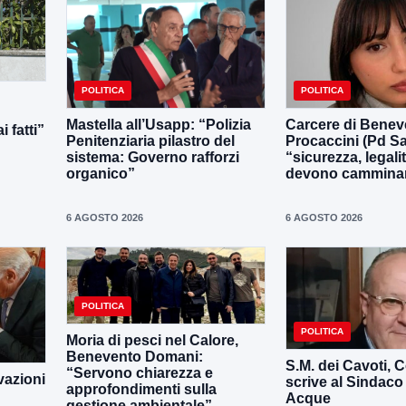
POLITICA
POLITICA
Mastella all’Usapp: “Polizia
Carcere di Benev
 fatti”
Penitenziaria pilastro del
Procaccini (Pd Sa
sistema: Governo rafforzi
“sicurezza, legali
organico”
devono camminar
6 AGOSTO 2026
6 AGOSTO 2026
POLITICA
POLITICA
Moria di pesci nel Calore,
Benevento Domani:
S.M. dei Cavoti, C
“Servono chiarezza e
vazioni
scrive al Sindaco
approfondimenti sulla
Acque
gestione ambientale”