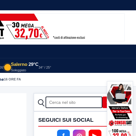
Salerno
29°C
 26°
34° / 25°
Soleggiato
he
16 ORE FA
CERCA
Cerca
SEGUICI SUI SOCIAL
f
◎
▶