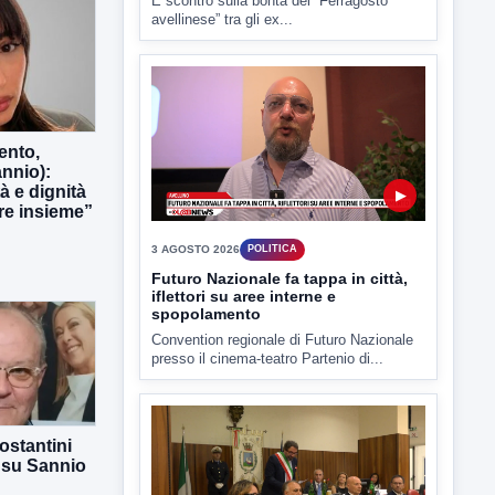
▶
ento,
3 AGOSTO 2026
POLITICA
nnio):
tà e dignità
Futuro Nazionale fa tappa in città,
e insieme”
iflettori su aree interne e
spopolamento
Convention regionale di Futuro Nazionale
presso il cinema-teatro Partenio di...
ostantini
▶
 su Sannio