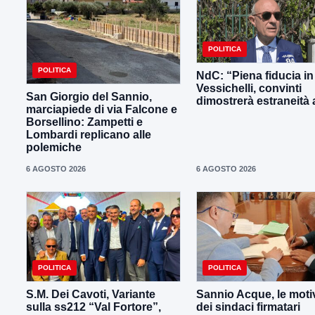
POLITICA
POLITICA
NdC: “Piena fiducia in
Vessichelli, convinti
San Giorgio del Sannio,
dimostrerà estraneità ai
marciapiede di via Falcone e
Borsellino: Zampetti e
Lombardi replicano alle
polemiche
6 AGOSTO 2026
6 AGOSTO 2026
POLITICA
POLITICA
S.M. Dei Cavoti, Variante
Sannio Acque, le moti
sulla ss212 “Val Fortore”,
dei sindaci firmatari