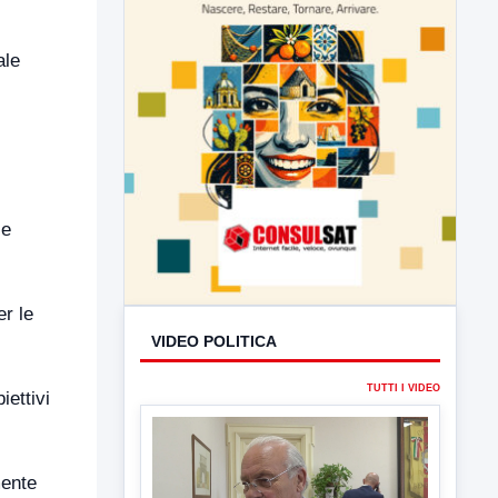
ale
le
VIDEO POLITICA
TUTTI I VIDEO
er le
iettivi
▶
mente