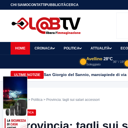
CHI SIAMO
CONTATTI
PUBBLICITÀ
CERCA
HOME
CRONACA
POLITICA
ATTUALITÀ
ECO
Avellino
28°C
36° / 19°
Soleggiato
San Giorgio del Sannio, marciapiede di via
ULTIME NOTIZIE
Home
>
Politica
> Provincia: tagli sui salari accessori
POLITICA
Provincia: tagli sui 