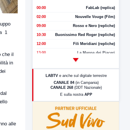
00:00
FabLab (replica)
02:00
Nouvelle Vouge (Film)
luppo
09:00
Rosso e Nero (repliche)
ca 1
10:30
Buonissimo Red Roger (repliche)
12:00
Fili Meridiani (repliche)
13:00
La Mappa dei Piaceri
 che il
14:00
LabNews
lità in
17:00
LabNews (replica)
dei
LABTV
e anche sul digitale terrestre
18:30
Di Faccia e di Profilo (repliche)
CANALE 84
(in Campania)
CANALE 268
(DDT Nazionale)
19:30
LabNews (Diretta)
 dal
E sulla nostra
APP
21:00
Free Sport
ello
23:00
LabNews (replica)
nno alle