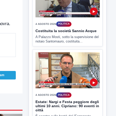
4 AGOSTO 2026
POLITICA
Costituita la società Sannio Acque
A Palazzo Mosti, sotto la supervisione del
notaio Santomauro, costituita...
novra.
▶
ram
4 AGOSTO 2026
POLITICA
Estate: Nargi e Festa peggiore degli
ultimi 10 anni. Cipriano: 90 eventi in
città
È scontro sulla bontà del “Ferragosto
avellinese” tra gli ex...