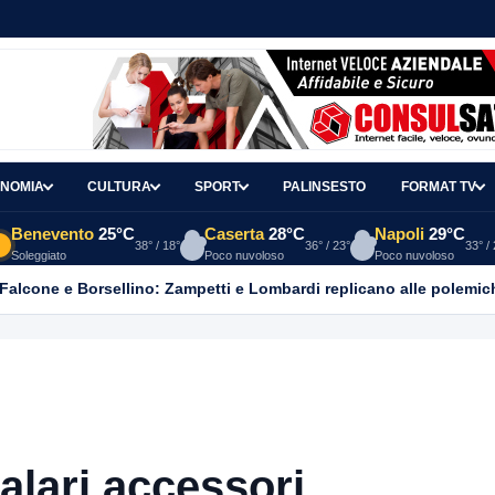
NOMIA
CULTURA
SPORT
PALINSESTO
FORMAT TV
Benevento
25°C
Caserta
28°C
Napoli
29°C
38° / 18°
36° / 23°
33° /
Soleggiato
Poco nuvoloso
Poco nuvoloso
 Falcone e Borsellino: Zampetti e Lombardi replicano alle polemic
salari accessori