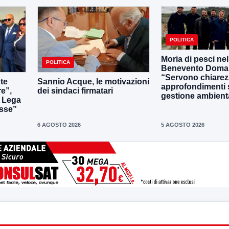
POLITICA
Moria di pesci nel
POLITICA
Benevento Doma
“Servono chiarez
nte
Sannio Acque, le motivazioni
approfondimenti 
re”,
dei sindaci firmatari
gestione ambient
a Lega
sse”
6 AGOSTO 2026
5 AGOSTO 2026