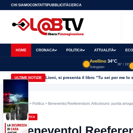
CHI SIAMO
CONTATTI
PUBBLICITÀ
CERCA
HOME
CRONACA
POLITICA
ATTUALITÀ
ECO
Avellino
34°C
36° / 19°
Soleggiato
Lioni, si presenta il libro “Tu sei per me l
ULTIME NOTIZIE
Home
>
Politica
> Benevento| Reeferendum, Articolouno: punita arrog
POLITICA
Benevento| Reeferen