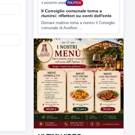
▶
3 AGOSTO 2026
POLITICA
Il Consiglio comunale torna a
riunirsi: riflettori su conti dell'ente
Domani mattina torna a riunirsi il Consiglio
comunale di Avellino....