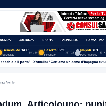
NOMIA
CULTURA
SPORT
PALINSESTO
FORMAT TV
Benevento
34°C
Caserta
32°C
Napoli
31°C
38° / 18°
36° / 23°
33° /
Soleggiato
Soleggiato
Poco nuvoloso
o specchio e il porto”. D’Amelio: “Gettiamo un seme d’impegno futur
anza Premier
dum, Articolouno: puni