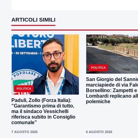
ARTICOLI SIMILI
POLITICA
San Giorgio del Sanni
marciapiede di via Fal
POLITICA
Borsellino: Zampetti e
Lombardi replicano al
Paduli, Zollo (Forza Italia):
polemiche
“Garantismo prima di tutto,
ma il sindaco Vessichelli
riferisca subito in Consiglio
comunale”
7 AGOSTO 2026
6 AGOSTO 2026