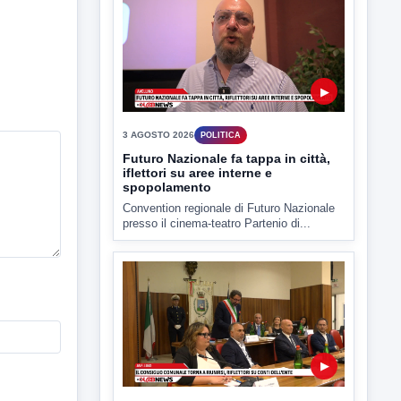
Estate: Nargi e Festa peggiore degli
ultimi 10 anni. Cipriano: 90 eventi in
città
È scontro sulla bontà del “Ferragosto
avellinese” tra gli ex...
▶
3 AGOSTO 2026
POLITICA
Futuro Nazionale fa tappa in città,
iflettori su aree interne e
spopolamento
Convention regionale di Futuro Nazionale
presso il cinema-teatro Partenio di...