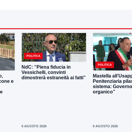
POLITICA
POLITICA
NdC: “Piena fiducia in
Vessichelli, convinti
o,
Mastella all’Usapp
dimostrerà estraneità ai fatti”
cone e
Penitenziaria pila
sistema: Governo 
le
organico”
6 AGOSTO 2026
6 AGOSTO 2026