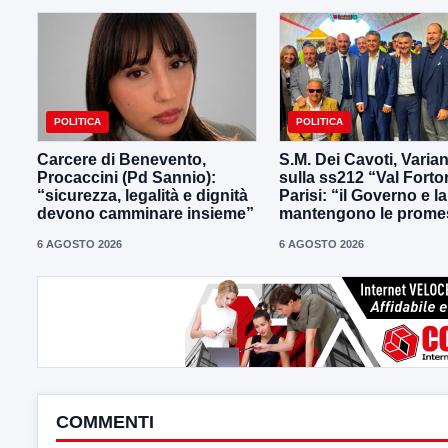
POLITICA
POLITICA
Carcere di Benevento,
S.M. Dei Cavoti, Varia
Procaccini (Pd Sannio):
sulla ss212 “Val Forto
“sicurezza, legalità e dignità
Parisi: “il Governo e l
devono camminare insieme”
mantengono le prome
6 AGOSTO 2026
6 AGOSTO 2026
COMMENTI