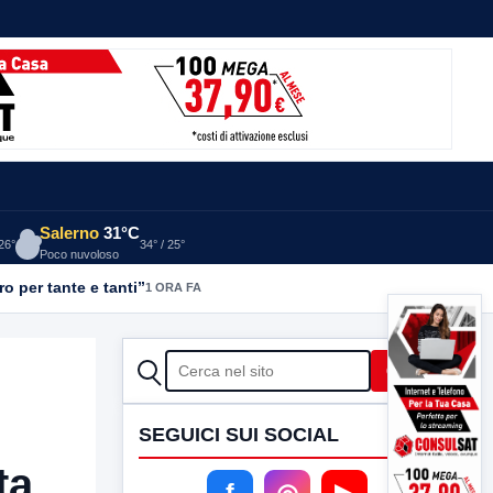
Salerno
31°C
 26°
34° / 25°
Poco nuvoloso
o per tante e tanti”
1 ORA FA
CERCA
Cerca
SEGUICI SUI SOCIAL
ta
f
◎
▶