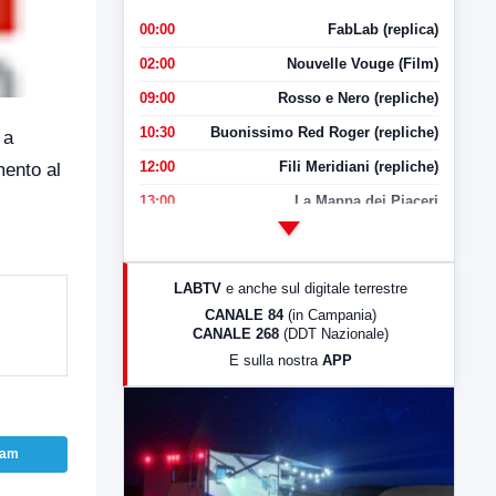
00:00
FabLab (replica)
02:00
Nouvelle Vouge (Film)
09:00
Rosso e Nero (repliche)
10:30
Buonissimo Red Roger (repliche)
 a
12:00
Fili Meridiani (repliche)
mento al
13:00
La Mappa dei Piaceri
14:00
LabNews
17:00
LabNews (replica)
LABTV
e anche sul digitale terrestre
18:30
Di Faccia e di Profilo (repliche)
CANALE 84
(in Campania)
CANALE 268
(DDT Nazionale)
19:30
LabNews (Diretta)
E sulla nostra
APP
21:00
Free Sport
23:00
LabNews (replica)
ram