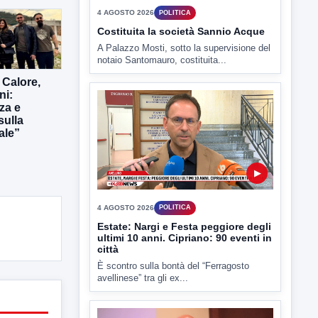
 Calore,
▶
ni:
za e
sulla
4 AGOSTO 2026
POLITICA
ale”
Costituita la società Sannio Acque
A Palazzo Mosti, sotto la supervisione del
notaio Santomauro, costituita...
▶
4 AGOSTO 2026
POLITICA