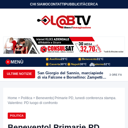
CHI SIAMO
CONTATTI
PUBBLICITÀ
CERCA
Avellino
29°C
Benevento
31°C
MENÙ
+
Caserta
30°C
Napoli
30°C
Salerno
32°C
San Giorgio del Sannio, marciapiede
ULTIME NOTIZIE
3 ORE FA
di via Falcone e Borsellino: Zampetti e
Lombardi replicano alle polemiche
Home
>
Politica
> Benevento| Primarie PD, lunedi conferenza stampa.
Valentino: PD luogo di confronto
POLITICA
Benevento| Primarie PD,