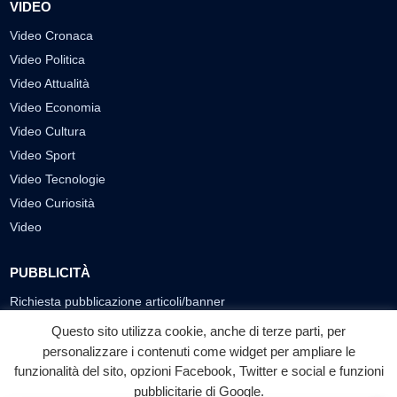
VIDEO
Video Cronaca
Video Politica
Video Attualità
Video Economia
Video Cultura
Video Sport
Video Tecnologie
Video Curiosità
Video
PUBBLICITÀ
Richiesta pubblicazione articoli/banner
Questo sito utilizza cookie, anche di terze parti, per
SEGUICI SUI SOCIAL
personalizzare i contenuti come widget per ampliare le
funzionalità del sito, opzioni Facebook, Twitter e social e funzioni
f
◎
▶
pubblicitarie di Google.