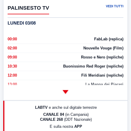
VEDI TUTTI
PALINSESTO TV
LUNEDI 03/08
00:00
FabLab (replica)
02:00
Nouvelle Vouge (Film)
09:00
Rosso e Nero (repliche)
10:30
Buonissimo Red Roger (repliche)
12:00
Fili Meridiani (repliche)
13:00
La Mappa dei Piaceri
14:00
LabNews
17:00
LabNews (replica)
LABTV
e anche sul digitale terrestre
18:30
Di Faccia e di Profilo (repliche)
CANALE 84
(in Campania)
CANALE 268
(DDT Nazionale)
19:30
LabNews (Diretta)
E sulla nostra
APP
21:00
Free Sport