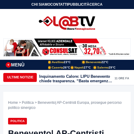
CHI SIAMO
CONTATTI
PUBBLICITÀ
CERCA
Avellino
23°C
Benevento
22°C
MENÙ
+
Caserta
26°C
Napoli
27°C
Salerno
29°C
Inquinamento Calore: LIPU Benevento
ULTIME NOTIZIE
11 ORE FA
chiede trasparenza. “Basta emergenze:
non possiamo continuare a trattare i
nostri corsi d’acqua come semplici
canali di scarico
Home
>
Politica
> Benevento| AP-Centristi Europa, prosegue percorso
politico sinergico
POLITICA
Benevento| AP-Centristi