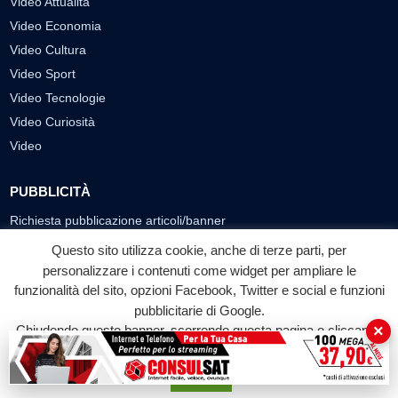
Video Attualità
Video Economia
Video Cultura
Video Sport
Video Tecnologie
Video Curiosità
Video
PUBBLICITÀ
Richiesta pubblicazione articoli/banner
Questo sito utilizza cookie, anche di terze parti, per
SEGUICI SUI SOCIAL
personalizzare i contenuti come widget per ampliare le
funzionalità del sito, opzioni Facebook, Twitter e social e funzioni
f
◎
▶
pubblicitarie di Google.
Facebook
Instagram
YouTube
×
Chiudendo questo banner, scorrendo questa pagina o cliccando
su qualunque suo elemento acconsenti all'uso dei cookie.
© 2026 LABTV - Tutti i diritti riservati
Accetta