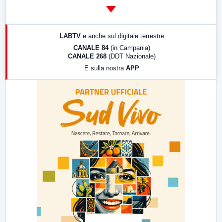
14:00
LabNews
17:00
LabNews (replica)
LABTV
e anche sul digitale terrestre
18:30
Di Faccia e di Profilo (repliche)
CANALE 84
(in Campania)
CANALE 268
(DDT Nazionale)
19:30
LabNews (Diretta)
E sulla nostra
APP
21:00
Free Sport
23:00
LabNews (replica)