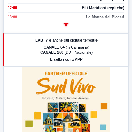
12:00
Fili Meridiani (repliche)
13:00
La Mappa dei Piaceri
14:00
LabNews
17:00
LabNews (replica)
LABTV
e anche sul digitale terrestre
18:30
Di Faccia e di Profilo (repliche)
CANALE 84
(in Campania)
CANALE 268
(DDT Nazionale)
19:30
LabNews (Diretta)
E sulla nostra
APP
21:00
Free Sport
23:00
LabNews (replica)