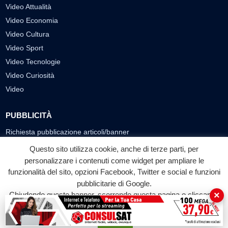
Video Attualità
Video Economia
Video Cultura
Video Sport
Video Tecnologie
Video Curiosità
Video
PUBBLICITÀ
Richiesta pubblicazione articoli/banner
Questo sito utilizza cookie, anche di terze parti, per
SEGUICI SUI SOCIAL
personalizzare i contenuti come widget per ampliare le
funzionalità del sito, opzioni Facebook, Twitter e social e funzioni
f
◎
▶
pubblicitarie di Google.
Facebook
Instagram
YouTube
×
Chiudendo questo banner, scorrendo questa pagina o cliccando
su qualunque suo elemento acconsenti all'uso dei cookie.
© 2026 LABTV - Tutti i diritti riservati
Accetta