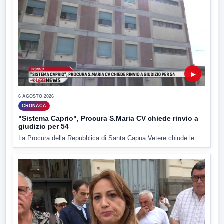
▶
6 AGOSTO 2026
CRONACA
"Sistema Caprio", Procura S.Maria CV chiede rinvio a
giudizio per 54
La Procura della Repubblica di Santa Capua Vetere chiude le...