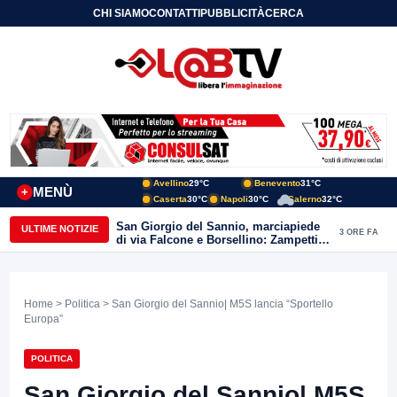
CHI SIAMO
CONTATTI
PUBBLICITÀ
CERCA
Avellino
29°C
Benevento
31°C
MENÙ
+
Caserta
30°C
Napoli
30°C
Salerno
32°C
San Giorgio del Sannio, marciapiede
ULTIME NOTIZIE
3 ORE FA
di via Falcone e Borsellino: Zampetti e
Lombardi replicano alle polemiche
Home
>
Politica
> San Giorgio del Sannio| M5S lancia “Sportello
Europa”
POLITICA
San Giorgio del Sannio| M5S