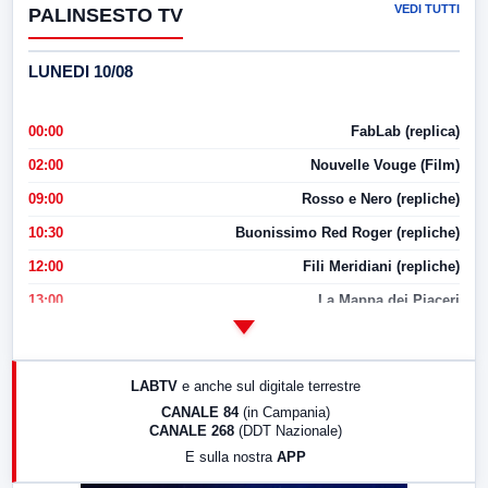
VEDI TUTTI
PALINSESTO TV
LUNEDI 10/08
00:00
FabLab (replica)
02:00
Nouvelle Vouge (Film)
09:00
Rosso e Nero (repliche)
10:30
Buonissimo Red Roger (repliche)
12:00
Fili Meridiani (repliche)
13:00
La Mappa dei Piaceri
14:00
LabNews
17:00
LabNews (replica)
LABTV
e anche sul digitale terrestre
18:30
Di Faccia e di Profilo (repliche)
CANALE 84
(in Campania)
CANALE 268
(DDT Nazionale)
19:30
LabNews (Diretta)
E sulla nostra
APP
21:00
Free Sport