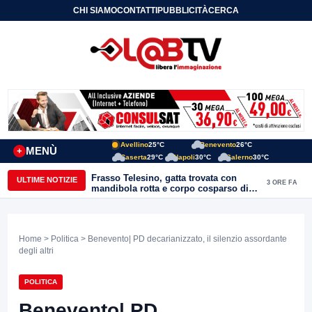
CHI SIAMO
CONTATTI
PUBBLICITÀ
CERCA
Avellino
25°C
Benevento
26°C
MENÙ
+
Caserta
29°C
Napoli
30°C
Salerno
30°C
Frasso Telesino, gatta trovata con
ULTIME NOTIZIE
3 ORE FA
mandibola rotta e corpo cosparso di
colla: “Atto di inaudita crudeltà”
Home
>
Politica
> Benevento| PD decarianizzato, il silenzio assordante
degli altri
POLITICA
Benevento| PD