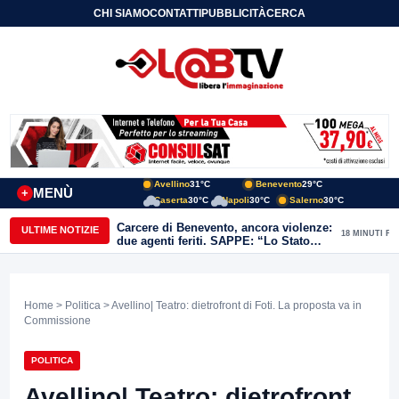
CHI SIAMO
CONTATTI
PUBBLICITÀ
CERCA
Avellino
31°C
Benevento
29°C
MENÙ
+
Caserta
30°C
Napoli
30°C
Salerno
30°C
Carcere di Benevento, ancora violenze:
ULTIME NOTIZIE
18 MINUTI FA
due agenti feriti. SAPPE: “Lo Stato
non può arretrare”
Home
>
Politica
> Avellino| Teatro: dietrofront di Foti. La proposta va in
Commissione
POLITICA
Avellino| Teatro: dietrofront