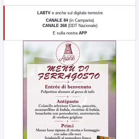
17:00
LabNews (replica)
LABTV
e anche sul digitale terrestre
18:30
Di Faccia e di Profilo (repliche)
CANALE 84
(in Campania)
CANALE 268
(DDT Nazionale)
19:30
LabNews (Diretta)
E sulla nostra
APP
21:00
Free Sport
23:00
LabNews (replica)