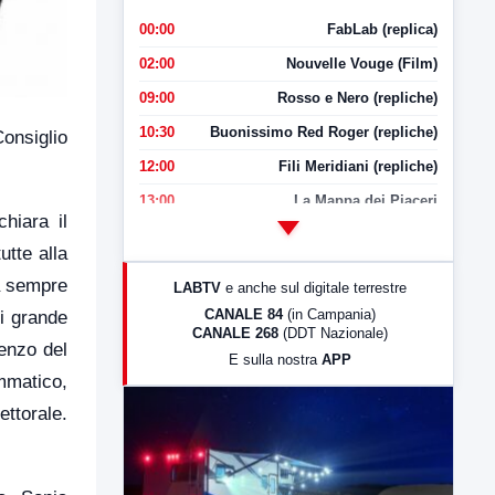
00:00
FabLab (replica)
02:00
Nouvelle Vouge (Film)
09:00
Rosso e Nero (repliche)
10:30
Buonissimo Red Roger (repliche)
Consiglio
12:00
Fili Meridiani (repliche)
13:00
La Mappa dei Piaceri
hiara il
14:00
LabNews
utte alla
17:00
LabNews (replica)
ia sempre
LABTV
e anche sul digitale terrestre
18:30
Di Faccia e di Profilo (repliche)
CANALE 84
(in Campania)
i grande
CANALE 268
(DDT Nazionale)
19:30
LabNews (Diretta)
enzo del
E sulla nostra
APP
21:00
Free Sport
mmatico,
23:00
LabNews (replica)
ettorale.