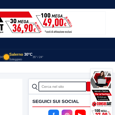
Salerno
30°C
 24°
35° / 24°
Soleggiato
CERCA
Cerca
SEGUICI SUI SOCIAL
f
◎
▶