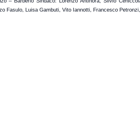
nzo – Barberio Sindaco: Lorenzo Antinora, Silvio Ceniccol
zo Fasulo, Luisa Gambuti, Vito Iannotti, Francesco Petronzi