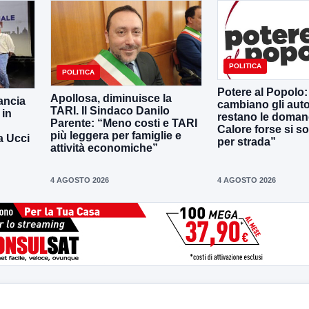
POLITICA
POLITICA
Potere al Popolo: 
Apollosa, diminuisce la
lancia
cambiano gli aut
TARI. Il Sindaco Danilo
 in
restano le doman
Parente: “Meno costi e TARI
Calore forse si s
più leggera per famiglie e
a Ucci
per strada”
attività economiche”
4 AGOSTO 2026
4 AGOSTO 2026