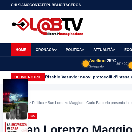
CHI SIAMO
CONTATTI
PUBBLICITÀ
CERCA
HOME
CRONACA
POLITICA
ATTUALITÀ
ECO
Avellino
29°C
36° / 20°
Soleggiato
Rischio Vesuvio: nuovi protocolli d’intesa 
ULTIME NOTIZIE
Home
>
Politica
> San Lorenzo Maggiore| Carlo Barberio presenta la su
POLITICA
San Lorenzo Maggior