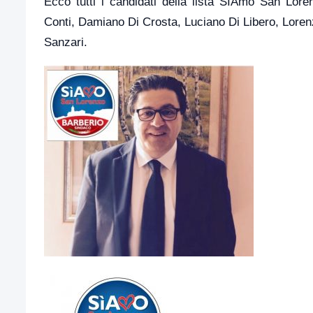
Ecco tutti i candidati della lista SÌAmo San Lore
Conti, Damiano Di Crosta, Luciano Di Libero, Loren
Sanzari.