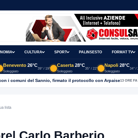
NOMIA
CULTURA
SPORT
PALINSESTO
FORMAT TV
Benevento
26°C
Caserta
28°C
Napoli
28°C
39° / 19°
35° / 22°
34° /
Soleggiato
Soleggiato
Soleggiato
con i comuni del Sannio, firmato il protocollo con Arpaise
13 ORE FA
a lista
e| Carlo Barberio