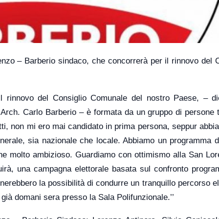
enzo – Barberio sindaco, che concorrerà per il rinnovo del 
 rinnovo del Consiglio Comunale del nostro Paese, – dic
’Arch. Carlo Barberio – è formata da un gruppo di persone t
utti, non mi ero mai candidato in prima persona, seppur abb
 generale, sia nazionale che locale. Abbiamo un programma d
che molto ambizioso. Guardiamo con ottimismo alla San Lor
irà, una campagna elettorale basata sul confronto progra
erebbero la possibilità di condurre un tranquillo percorso el
 già domani sera presso la Sala Polifunzionale.’’