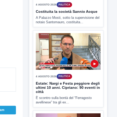
4 AGOSTO 2026
POLITICA
Costituita la società Sannio Acque
A Palazzo Mosti, sotto la supervisione del
notaio Santomauro, costituita...
▶
4 AGOSTO 2026
POLITICA
Estate: Nargi e Festa peggiore degli
ultimi 10 anni. Cipriano: 90 eventi in
città
È scontro sulla bontà del “Ferragosto
avellinese” tra gli ex...
ram