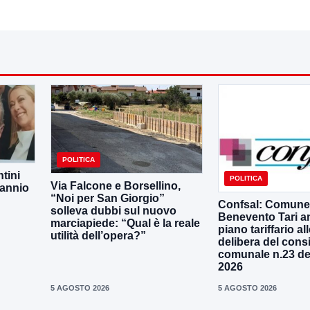
POLITICA
tini
POLITICA
Via Falcone e Borsellino,
Sannio
“Noi per San Giorgio”
Confsal: Comune
solleva dubbi sul nuovo
Benevento Tari a
marciapiede: “Qual è la reale
piano tariffario al
utilità dell’opera?”
delibera del consi
comunale n.23 de
2026
5 AGOSTO 2026
5 AGOSTO 2026