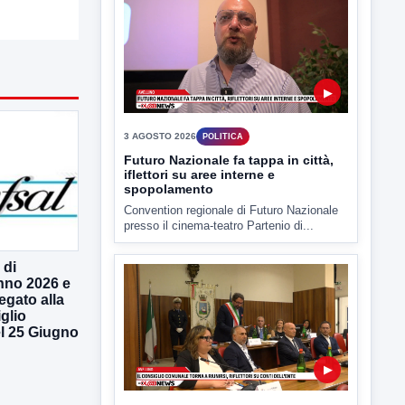
▶
3 AGOSTO 2026
POLITICA
Futuro Nazionale fa tappa in città,
iflettori su aree interne e
spopolamento
Convention regionale di Futuro Nazionale
presso il cinema-teatro Partenio di...
 di
nno 2026 e
legato alla
glio
l 25 Giugno
▶