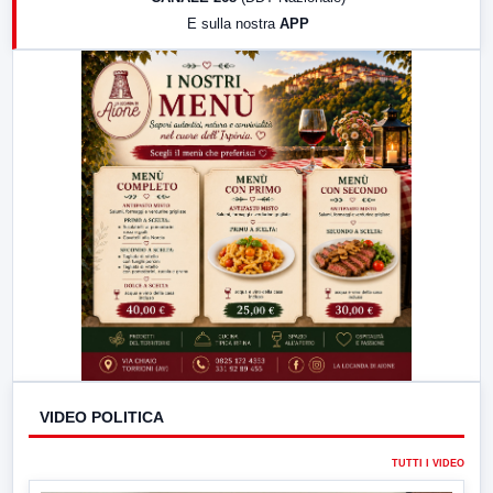
19:30
LabNews (Diretta)
E sulla nostra
APP
21:00
Free Sport
23:00
LabNews (replica)
VIDEO POLITICA
TUTTI I VIDEO