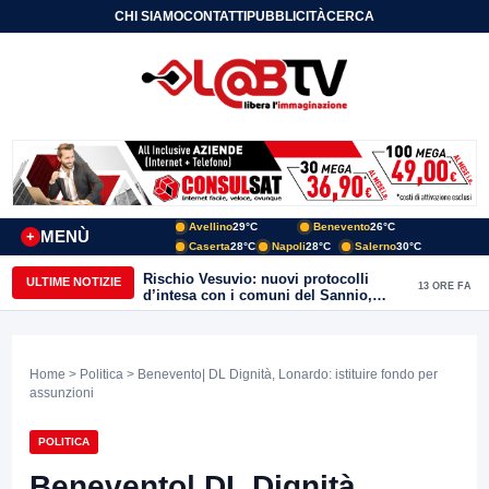
CHI SIAMO
CONTATTI
PUBBLICITÀ
CERCA
Avellino
29°C
Benevento
26°C
MENÙ
+
Caserta
28°C
Napoli
28°C
Salerno
30°C
Rischio Vesuvio: nuovi protocolli
ULTIME NOTIZIE
13 ORE FA
d’intesa con i comuni del Sannio,
firmato il protocollo con Arpaise
Home
>
Politica
> Benevento| DL Dignità, Lonardo: istituire fondo per
assunzioni
POLITICA
Benevento| DL Dignità,