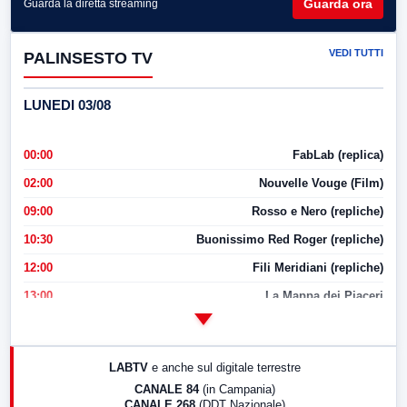
Guarda ora
Guarda la diretta streaming
VEDI TUTTI
PALINSESTO TV
LUNEDI 03/08
00:00
FabLab (replica)
02:00
Nouvelle Vouge (Film)
09:00
Rosso e Nero (repliche)
10:30
Buonissimo Red Roger (repliche)
12:00
Fili Meridiani (repliche)
13:00
La Mappa dei Piaceri
14:00
LabNews
17:00
LabNews (replica)
LABTV
e anche sul digitale terrestre
18:30
Di Faccia e di Profilo (repliche)
CANALE 84
(in Campania)
CANALE 268
(DDT Nazionale)