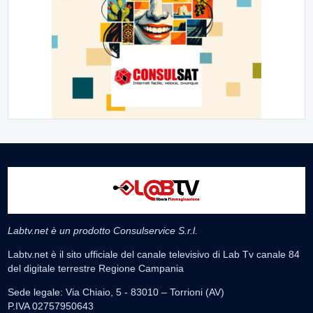
Labtv.net è un prodotto Consulservice S.r.l.
Labtv.net è il sito ufficiale del canale televisivo di Lab Tv canale 84
del digitale terrestre Regione Campania
Sede legale: Via Chiaio, 5 - 83010 – Torrioni (AV)
P.IVA 02757950643