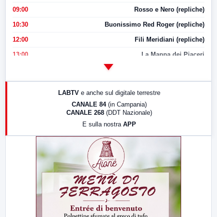
09:00
Rosso e Nero (repliche)
10:30
Buonissimo Red Roger (repliche)
12:00
Fili Meridiani (repliche)
13:00
La Mappa dei Piaceri
14:00
LabNews
17:00
LabNews (replica)
LABTV
e anche sul digitale terrestre
18:30
Di Faccia e di Profilo (repliche)
CANALE 84
(in Campania)
CANALE 268
(DDT Nazionale)
19:30
LabNews (Diretta)
E sulla nostra
APP
21:00
Free Sport
23:00
LabNews (replica)