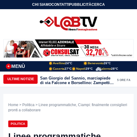
CHI SIAMO
CONTATTI
PUBBLICITÀ
CERCA
Avellino
24°C
Benevento
26°C
MENÙ
+
Caserta
27°C
Napoli
29°C
Salerno
28°C
San Giorgio del Sannio, marciapiede
ULTIME NOTIZIE
5 ORE FA
di via Falcone e Borsellino: Zampetti e
Lombardi replicano alle polemiche
Home
>
Politica
> Linee programmatiche, Ciampi: finalmente consiglieri
pronti a collaborare
POLITICA
Linee programmatiche,