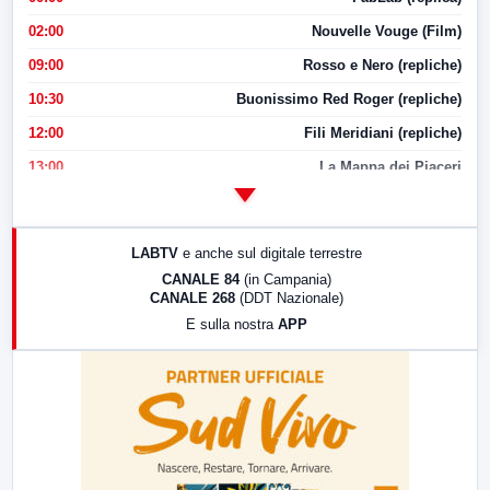
02:00
Nouvelle Vouge (Film)
09:00
Rosso e Nero (repliche)
10:30
Buonissimo Red Roger (repliche)
12:00
Fili Meridiani (repliche)
13:00
La Mappa dei Piaceri
14:00
LabNews
17:00
LabNews (replica)
LABTV
e anche sul digitale terrestre
18:30
Di Faccia e di Profilo (repliche)
CANALE 84
(in Campania)
CANALE 268
(DDT Nazionale)
19:30
LabNews (Diretta)
E sulla nostra
APP
21:00
Free Sport
23:00
LabNews (replica)