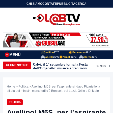
CHI SIAMO
CONTATTI
PUBBLICITÀ
CERCA
Avellino
37°C
Benevento
38°C
MENÙ
+
Caserta
36°C
Napoli
33°C
Salerno
33°C
Calvi, il 1° settembre torna la Festa
ULTIME NOTIZIE
19 MINUTI FA
dell’Organetto: musica e tradizioni
popolari dell’entroterra
Home
>
Politica
> Avellino| M5S, per l’aspirante sindaco Picariello la
sfilata dei ministri: mercoledì c’è Bonisoli, poi Lezzi, Grillo e Di Maio
POLITICA
Avellino| M5S, per l’aspirante