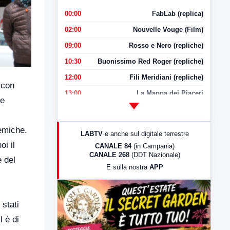
00:00
FabLab (replica)
02:00
Nouvelle Vouge (Film)
09:00
Rosso e Nero (repliche)
10:30
Buonissimo Red Roger (repliche)
12:00
Fili Meridiani (repliche)
 con
13:00
La Mappa dei Piaceri
re
14:00
LabNews
17:00
LabNews (replica)
lemiche.
LABTV
e anche sul digitale terrestre
18:30
Di Faccia e di Profilo (repliche)
i il
CANALE 84
(in Campania)
CANALE 268
(DDT Nazionale)
19:30
LabNews (Diretta)
e del
E sulla nostra
APP
21:00
Free Sport
23:00
LabNews (replica)
 stati
l è di