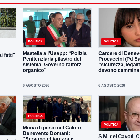
POLITICA
POLITICA
Mastella all’Usapp: “Polizia
Carcere di Benev
 fatti”
Penitenziaria pilastro del
Procaccini (Pd Sa
sistema: Governo rafforzi
“sicurezza, legali
organico”
devono camminar
6 AGOSTO 2026
6 AGOSTO 2026
POLITICA
POLITICA
Moria di pesci nel Calore,
Benevento Domani:
S.M. dei Cavoti, C
“Servono chiarezza e