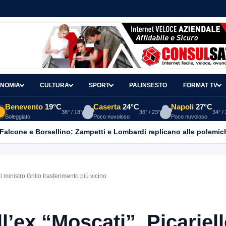
NOMIA
CULTURA
SPORT
PALINSESTO
FORMAT TV
Benevento
19°C
Caserta
24°C
Napoli
27°C
38° / 18°
36° / 23°
34° /
Soleggiato
Poco nuvoloso
Poco nuvoloso
 Falcone e Borsellino: Zampetti e Lombardi replicano alle polemic
al ministro Grillo trasferimento più vicino
ll’ex “Moscati”, Picariell