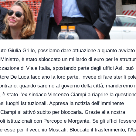
ute Giulia Grillo, possiamo dare attuazione a quanto avviato
inistro, è stato sbloccato un miliardo di euro per le struttu
zzazione di Viale Italia, spostando parte degli uffici Asl, può
re De Luca facciano la loro parte, invece di fare sterili po
contrario, quando saremo al governo della città, manderemo no
o, è stato l’ex sindaco Vincenzo Ciampi a riaprire la question
i luoghi istituzionali. Appresa la notizia dell’imminente
 Ciampi si attivò subito per bloccarla. Grazie alla nostra
i istituzionali con Percopo e Morgante. Se gli uffici fossero
teresse per il vecchio Moscati. Bloccato il trasferimento, l’As