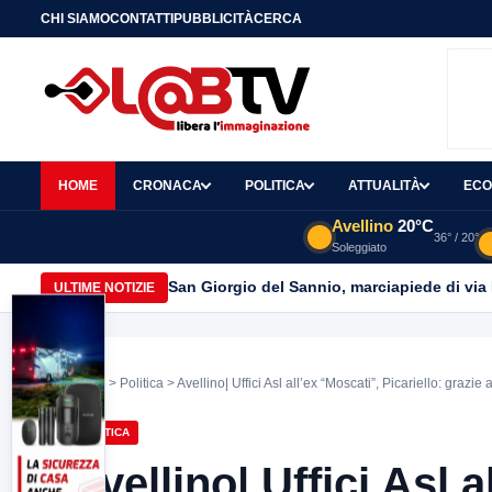
CHI SIAMO
CONTATTI
PUBBLICITÀ
CERCA
HOME
CRONACA
POLITICA
ATTUALITÀ
ECO
Avellino
20°C
36° / 20°
Soleggiato
San Giorgio del Sannio, marciapiede di via
ULTIME NOTIZIE
Home
>
Politica
> Avellino| Uffici Asl all’ex “Moscati”, Picariello: grazie 
POLITICA
Avellino| Uffici Asl a