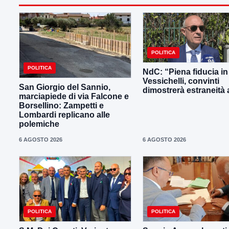
POLITICA
POLITICA
NdC: “Piena fiducia in
Vessichelli, convinti
San Giorgio del Sannio,
dimostrerà estraneità ai
marciapiede di via Falcone e
Borsellino: Zampetti e
Lombardi replicano alle
polemiche
6 AGOSTO 2026
6 AGOSTO 2026
POLITICA
POLITICA