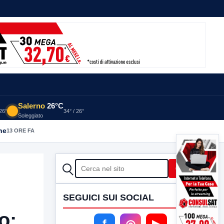
Salerno
26°C
 26°
34° / 26°
Soleggiato
he
13 ORE FA
CERCA
Cerca
SEGUICI SUI SOCIAL
o:
f
◎
▶