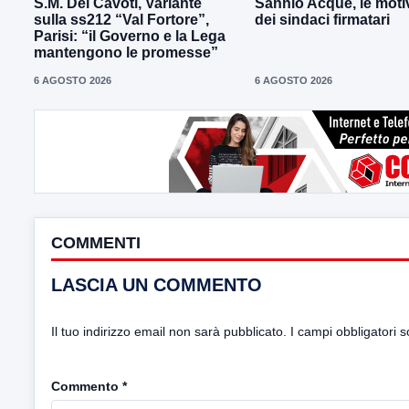
S.M. Dei Cavoti, Variante
Sannio Acque, le moti
sulla ss212 “Val Fortore”,
dei sindaci firmatari
Parisi: “il Governo e la Lega
mantengono le promesse”
6 AGOSTO 2026
6 AGOSTO 2026
COMMENTI
LASCIA UN COMMENTO
Il tuo indirizzo email non sarà pubblicato.
I campi obbligatori 
Commento
*