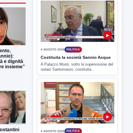
▶
4 AGOSTO 2026
POLITICA
ento,
nnio):
Costituita la società Sannio Acque
tà e dignità
A Palazzo Mosti, sotto la supervisione del
e insieme”
notaio Santomauro, costituita...
▶
ostantini
4 AGOSTO 2026
POLITICA