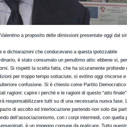
alentino a proposito delle dimissioni presentate oggi dal si
i e dichiarazioni che conducevano a questa ipotizzabile
ordinario, è stato consumato un penultimo atto: ebbene si, pe
iorni. Si rispetti la scelta fatta, che ha sicuramente profonde 
dizioni per troppo tempo sottaciute, si evitino oggi rincorse e
 ulteriore confusione. Si è chiesto come Partito Democratico 
i ragioni: capire i perchè e le ragioni di questo “atto finale”
à responsabilizzare tutti su di una necessaria nuova fase. L
pazio di ascolto ed interlocuzione partendo non solo dai parti
do dell’associazionismo, con i corpi intermedi, con quella 
e gli emarginati, è un impegno comune da praticare. Tutto quest