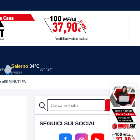
Salerno
34°C
 24°
35° / 24°
Pioggia
he
55 MINUTI FA
CERCA
Cerca
SEGUICI SUI SOCIAL
f
◎
▶