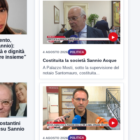
4 AGOSTO 2026
POLITICA
Costituita la società Sannio Acque
A Palazzo Mosti, sotto la supervisione del
notaio Santomauro, costituita...
ento,
nnio):
tà e dignità
e insieme”
▶
4 AGOSTO 2026
POLITICA
Estate: Nargi e Festa peggiore degli
ultimi 10 anni. Cipriano: 90 eventi in
città
È scontro sulla bontà del “Ferragosto
avellinese” tra gli ex...
ostantini
 su Sannio