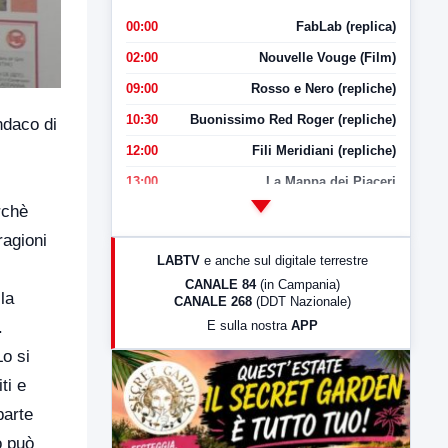
00:00
FabLab (replica)
02:00
Nouvelle Vouge (Film)
09:00
Rosso e Nero (repliche)
10:30
Buonissimo Red Roger (repliche)
ndaco di
12:00
Fili Meridiani (repliche)
13:00
La Mappa dei Piaceri
rchè
14:00
LabNews
ragioni
17:00
LabNews (replica)
LABTV
e anche sul digitale terrestre
18:30
Di Faccia e di Profilo (repliche)
CANALE 84
(in Campania)
la
CANALE 268
(DDT Nazionale)
19:30
LabNews (Diretta)
E sulla nostra
APP
.
21:00
Free Sport
o si
23:00
LabNews (replica)
ti e
parte
o può