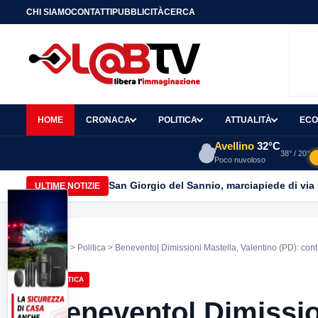
CHI SIAMO
CONTATTI
PUBBLICITÀ
CERCA
HOME
CRONACA
POLITICA
ATTUALITÀ
ECO
Avellino
32°C
38° / 20°
Poco nuvoloso
San Giorgio del Sannio, marciapiede di via
ULTIME NOTIZIE
Home
>
Politica
> Benevento| Dimissioni Mastella, Valentino (PD): contin
POLITICA
Benevento| Dimissio