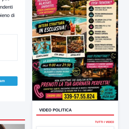
ondenti
pieno di
VIDEO POLITICA
TUTTI I VIDEO
ram
▶