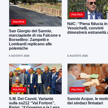
POLITICA
POLITICA
NdC: “Piena fiducia in
Vessichelli, convinti
San Giorgio del Sannio,
dimostrerà estraneità ai
marciapiede di via Falcone e
Borsellino: Zampetti e
Lombardi replicano alle
polemiche
6 AGOSTO 2026
6 AGOSTO 2026
POLITICA
POLITICA
S.M. Dei Cavoti, Variante
Sannio Acque, le moti
sulla ss212 “Val Fortore”,
dei sindaci firmatari
Parisi: “il Governo e la Lega