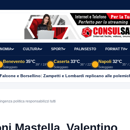
NOMIA
CULTURA
SPORT
PALINSESTO
FORMAT TV
Benevento
35°C
Caserta
33°C
Napoli
32°C
39° / 19°
36° / 22°
35° /
Soleggiato
Soleggiato
Soleggiato
 Falcone e Borsellino: Zampetti e Lombardi replicano alle polemic
genza politica responsabilizzi tutti
ni Mastella, Valentino