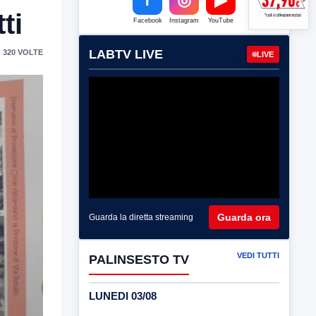
ti
Facebook
Instagram
YouTube
LABTV LIVE
 320 VOLTE
LIVE
Guarda ora
Guarda la diretta streaming
VEDI TUTTI
PALINSESTO TV
LUNEDI 03/08