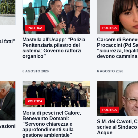
POLITICA
POLITICA
Mastella all’Usapp: “Polizia
Carcere di Benev
 fatti”
Penitenziaria pilastro del
Procaccini (Pd Sa
sistema: Governo rafforzi
“sicurezza, legali
organico”
devono camminar
6 AGOSTO 2026
6 AGOSTO 2026
POLITICA
POLITICA
Moria di pesci nel Calore,
Benevento Domani:
S.M. dei Cavoti, C
“Servono chiarezza e
vazioni
scrive al Sindaco
approfondimenti sulla
Acque
gestione ambientale”