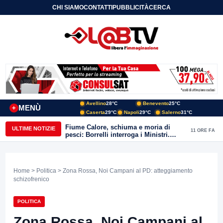
CHI SIAMO
CONTATTI
PUBBLICITÀ
CERCA
Avellino
28°C
Benevento
25°C
MENÙ
+
Caserta
29°C
Napoli
29°C
Salerno
31°C
Fiume Calore, schiuma e moria di
ULTIME NOTIZIE
11 ORE FA
pesci: Borrelli interroga i Ministri.
“Benevento paga l’assenza del
depuratore
Home
>
Politica
> Zona Rossa, Noi Campani al PD: atteggiamento
schizofrenico
POLITICA
Zona Rossa, Noi Campani al