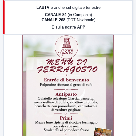
17:00
LabNews (replica)
LABTV
e anche sul digitale terrestre
18:30
Di Faccia e di Profilo (repliche)
CANALE 84
(in Campania)
CANALE 268
(DDT Nazionale)
19:30
LabNews (Diretta)
E sulla nostra
APP
21:00
Free Sport
23:00
LabNews (replica)