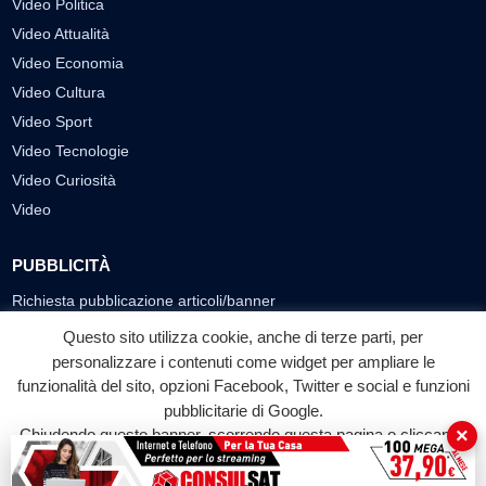
Video Politica
Video Attualità
Video Economia
Video Cultura
Video Sport
Video Tecnologie
Video Curiosità
Video
PUBBLICITÀ
Richiesta pubblicazione articoli/banner
Questo sito utilizza cookie, anche di terze parti, per
SEGUICI SUI SOCIAL
personalizzare i contenuti come widget per ampliare le
f
◎
▶
funzionalità del sito, opzioni Facebook, Twitter e social e funzioni
pubblicitarie di Google.
Facebook
Instagram
YouTube
×
Chiudendo questo banner, scorrendo questa pagina o cliccando
su qualunque suo elemento acconsenti all'uso dei cookie.