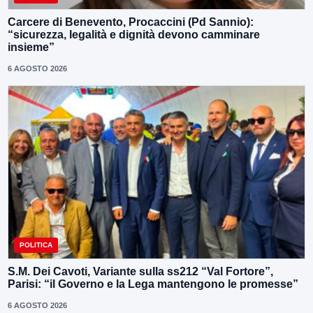
Carcere di Benevento, Procaccini (Pd Sannio):
“sicurezza, legalità e dignità devono camminare
insieme”
6 AGOSTO 2026
POLITICA
S.M. Dei Cavoti, Variante sulla ss212 “Val Fortore”,
Parisi: “il Governo e la Lega mantengono le promesse”
6 AGOSTO 2026