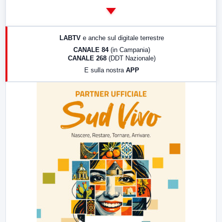
14:00
LabNews
17:00
LabNews (replica)
LABTV
e anche sul digitale terrestre
18:30
Di Faccia e di Profilo (repliche)
CANALE 84
(in Campania)
CANALE 268
(DDT Nazionale)
19:30
LabNews (Diretta)
E sulla nostra
APP
21:00
Free Sport
23:00
LabNews (replica)