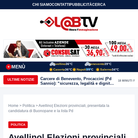
CHI SIAMO
CONTATTI
PUBBLICITÀ
CERCA
Avellino
36°C
Benevento
39°C
MENÙ
+
Caserta
36°C
Napoli
34°C
Salerno
34°C
Carcere di Benevento, Procaccini (Pd
ULTIME NOTIZIE
18 MINUTI FA
Sannio): “sicurezza, legalità e dignità
devono camminare insieme”
Home
>
Politica
> Avellino| Elezioni provinciali, presentata la
candidatura di Buonopane e la lista Pd
POLITICA
Avellino| Elezioni provinciali,