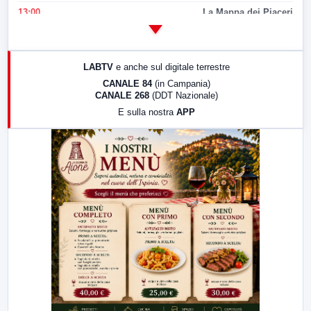
13:00
La Mappa dei Piaceri
14:00
LabNews
17:00
LabNews (replica)
LABTV
e anche sul digitale terrestre
18:30
Di Faccia e di Profilo (repliche)
CANALE 84
(in Campania)
CANALE 268
(DDT Nazionale)
19:30
LabNews (Diretta)
E sulla nostra
APP
21:00
Free Sport
23:00
LabNews (replica)