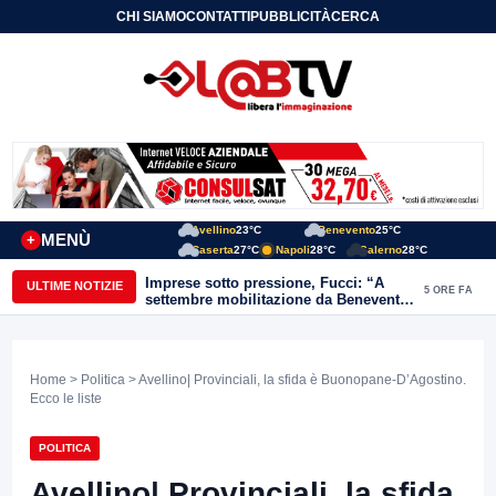
CHI SIAMO
CONTATTI
PUBBLICITÀ
CERCA
Avellino
23°C
Benevento
25°C
MENÙ
+
Caserta
27°C
Napoli
28°C
Salerno
28°C
Imprese sotto pressione, Fucci: “A
ULTIME NOTIZIE
5 ORE FA
settembre mobilitazione da Benevento
e Avellino”
Home
>
Politica
> Avellino| Provinciali, la sfida è Buonopane-D’Agostino.
Ecco le liste
POLITICA
Avellino| Provinciali, la sfida