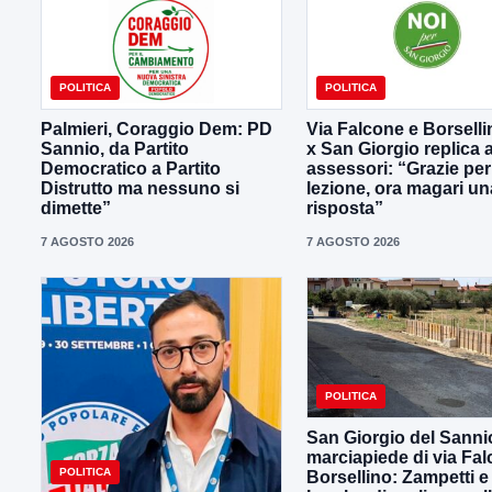
POLITICA
POLITICA
Palmieri, Coraggio Dem: PD
Via Falcone e Borselli
Sannio, da Partito
x San Giorgio replica a
Democratico a Partito
assessori: “Grazie per
Distrutto ma nessuno si
lezione, ora magari un
dimette”
risposta”
7 AGOSTO 2026
7 AGOSTO 2026
POLITICA
San Giorgio del Sanni
marciapiede di via Fal
POLITICA
Borsellino: Zampetti e