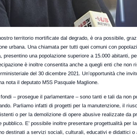
nostro territorio mortificate dal degrado, è ora possibile, graz
zione urbana. Una chiamata per tutti quei comuni con popolaz
ta, presentino una popolazione superiore a 15.000 abitanti, pe
cipazione è inoltre consentita anche a quegli enti che non r
terministeriale del 30 dicembre 2021. Un’opportunità che invito
una nota il deputato M5S Pasquale Maglione.
 fondi – prosegue il parlamentare – sono tanti e tali da non p
o. Parliamo infatti di progetti per la manutenzione, il riuso
istenti o per la demolizione di opere abusive realizzate da pr
 pubblico. E’ possibile inoltre presentare progettualità per la
no destinati a servizi sociali, culturali, educativi e didattici 