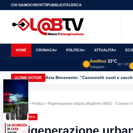
CHI SIAMO
CONTATTI
PUBBLICITÀ
CERCA
HOME
CRONACA
POLITICA
ATTUALITÀ
ECO
Avellino
33°C
36° / 20°
Soleggiato
Asia Benevento: “Cassonetti vuoti e sacchi
ULTIME NOTIZIE
Home
>
Politica
> Rigenerazione urbana, Maglione (M5S) : “Comuni ch
POLITICA
Rigenerazione urban