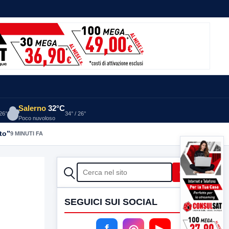
Salerno
32°C
 26°
34° / 26°
Poco nuvoloso
to”
9 MINUTI FA
CERCA
Cerca
SEGUICI SUI SOCIAL
f
◎
▶