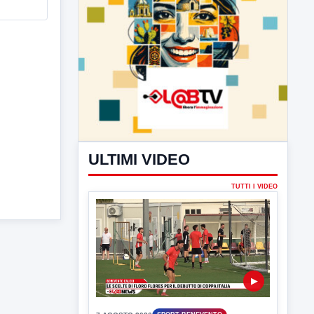
ULTIMI VIDEO
TUTTI I VIDEO
▶
7 AGOSTO 2026
SPORT BENEVENTO
Benevento Calcio: Le scelte di
Floro Flores per il debutto di Coppa
Italia