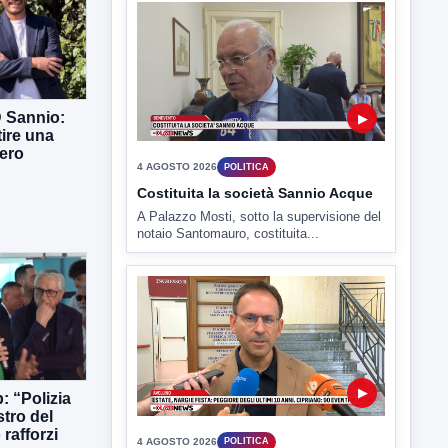
▶
4 AGOSTO 2026
POLITICA
D Sannio:
Costituita la società Sannio Acque
tire una
A Palazzo Mosti, sotto la supervisione del
ero
notaio Santomauro, costituita...
▶
4 AGOSTO 2026
POLITICA
Estate: Nargi e Festa peggiore degli
: “Polizia
ultimi 10 anni. Cipriano: 90 eventi in
stro del
città
rafforzi