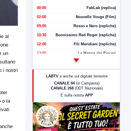
00:00
FabLab (replica)
02:00
Nouvelle Vouge (Film)
09:00
Rosso e Nero (repliche)
10:30
Buonissimo Red Roger (repliche)
ie al
12:00
Fili Meridiani (repliche)
ione
r un
13:00
La Mappa dei Piaceri
isultano
14:00
LabNews
 i nostri
17:00
LabNews (replica)
LABTV
e anche sul digitale terrestre
18:30
Di Faccia e di Profilo (repliche)
CANALE 84
(in Campania)
CANALE 268
(DDT Nazionale)
19:30
LabNews (Diretta)
oter
E sulla nostra
APP
21:00
Free Sport
 o la
23:00
LabNews (replica)
ivati
o anche