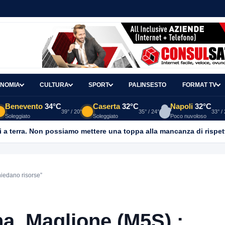
NOMIA
CULTURA
SPORT
PALINSESTO
FORMAT TV
Benevento
34°C
Caserta
32°C
Napoli
32°C
39° / 20°
35° / 24°
33° /
Soleggiato
Soleggiato
Poco nuvoloso
 a terra. Non possiamo mettere una toppa alla mancanza di rispet
iedano risorse”
a, Maglione (M5S) :