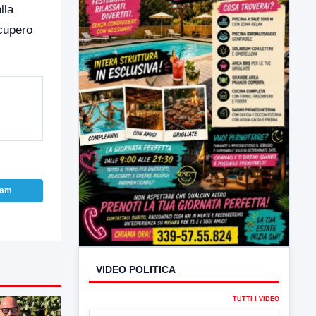
lla
ecupero
ram
VIDEO POLITICA
TUTTI I VIDEO