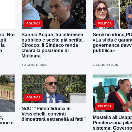
POLITICA
POLITICA
no, Noi
Sannio Acque, tra interesse
Servizio idrico,P
gli
pubblico e scelte già scritte,
«La sfida è garan
 la
Cirocco: il Sindaco renda
governance davv
a
chiara la posizione di
pubblica»
Molinara
7 AGOSTO 2026
7 AGOSTO 2026
POLITICA
POLITICA
NdC: “Piena fiducia in
Vessichelli, convinti
o,
Mastella all’Usapp
dimostrerà estraneità ai fatti”
cone e
Penitenziaria pila
sistema: Governo 