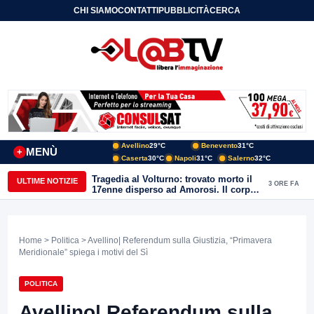
CHI SIAMO
CONTATTI
PUBBLICITÀ
CERCA
Avellino
29°C
Benevento
31°C
MENÙ
+
Caserta
30°C
Napoli
31°C
Salerno
32°C
Tragedia al Volturno: trovato morto il
ULTIME NOTIZIE
3 ORE FA
17enne disperso ad Amorosi. Il corpo
recuperato dai sommozzatori
Home
>
Politica
> Avellino| Referendum sulla Giustizia, “Primavera
Meridionale” spiega i motivi del Sì
POLITICA
Avellino| Referendum sulla