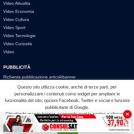
Video Attualità
Video Economia
Video Cultura
Video Sport
Video Tecnologie
Video Curiosità
Video
PUBBLICITÀ
Richiesta pubblicazione articoli/banner
Questo sito utilizza cookie, anche di terze parti, per
SEGUICI SUI SOCIAL
personalizzare i contenuti come widget per ampliare le
funzionalità del sito, opzioni Facebook, Twitter e social e funzioni
f
◎
▶
pubblicitarie di Google.
Facebook
Instagram
YouTube
×
Chiudendo questo banner, scorrendo questa pagina o cliccando
su qualunque suo elemento acconsenti all'uso dei cookie.
© 2026 LABTV - Tutti i diritti riservati
Accetta