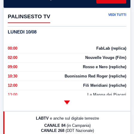
VEDI TUTTI
PALINSESTO TV
LUNEDI 10/08
00:00
FabLab (replica)
02:00
Nouvelle Vouge (Film)
09:00
Rosso e Nero (repliche)
10:30
Buonissimo Red Roger (repliche)
12:00
Fili Meridiani (repliche)
13:00
La Mappa dei Piaceri
14:00
LabNews
17:00
LabNews (replica)
LABTV
e anche sul digitale terrestre
18:30
Di Faccia e di Profilo (repliche)
CANALE 84
(in Campania)
CANALE 268
(DDT Nazionale)
19:30
LabNews (Diretta)