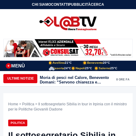
CHI SIAMO
CONTATTI
PUBBLICITÀ
CERCA
Avellino
21°C
Benevento
20°C
MENÙ
+
Caserta
24°C
Napoli
25°C
Salerno
25°C
Moria di pesci nel Calore, Benevento
ULTIME NOTIZIE
8 ORE FA
Domani: “Servono chiarezza e
approfondimenti sulla gestione
ambientale”
Home
>
Politica
> Il sottosegretario Sibilia in tour in Irpinia con il ministro
per le Politiche Giovanili Dadone
POLITICA
Il sottosegretario Sibilia in