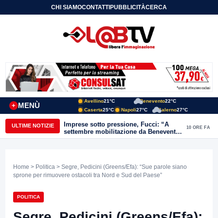
CHI SIAMO
CONTATTI
PUBBLICITÀ
CERCA
Avellino
21°C
Benevento
22°C
MENÙ
+
Caserta
25°C
Napoli
27°C
Salerno
27°C
Imprese sotto pressione, Fucci: “A
ULTIME NOTIZIE
10 ORE FA
settembre mobilitazione da Benevento
e Avellino”
Home
>
Politica
> Segre, Pedicini (Greens/Efa): “Sue parole siano
sprone per rimuovere ostacoli tra Nord e Sud del Paese”
POLITICA
Segre, Pedicini (Greens/Efa):