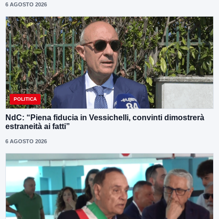
6 AGOSTO 2026
POLITICA
NdC: “Piena fiducia in Vessichelli, convinti dimostrerà
estraneità ai fatti”
6 AGOSTO 2026