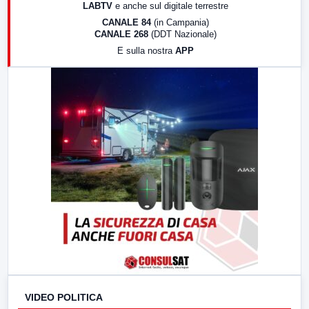
LABTV
e anche sul digitale terrestre
18:30
Di Faccia e di Profilo (repliche)
CANALE 84
(in Campania)
CANALE 268
(DDT Nazionale)
19:30
LabNews (Diretta)
E sulla nostra
APP
21:00
Free Sport
23:00
LabNews (replica)
VIDEO POLITICA