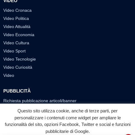
VIDEO
Video Cronaca
Video Politica
Video Attualità
Video Economia
Video Cultura
Video Sport
Video Tecnologie
Video Curiosità
Video
PUBBLICITÀ
Richiesta pubblicazione articoli/banner
Questo sito utilizza cookie, anche di terze parti, per
SEGUICI SUI SOCIAL
personalizzare i contenuti come widget per ampliare le
funzionalità del sito, opzioni Facebook, Twitter e social e funzioni
f
◎
▶
pubblicitarie di Google.
Facebook
Instagram
YouTube