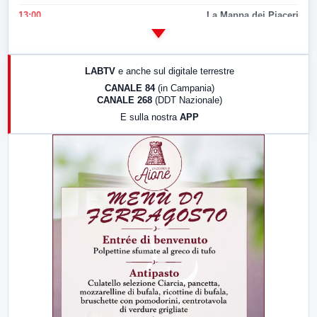
13:00
La Mappa dei Piaceri
14:00
LabNews
17:00
LabNews (replica)
LABTV
e anche sul digitale terrestre
18:30
Di Faccia e di Profilo (repliche)
CANALE 84
(in Campania)
CANALE 268
(DDT Nazionale)
19:30
LabNews (Diretta)
E sulla nostra
APP
21:00
Free Sport
23:00
LabNews (replica)