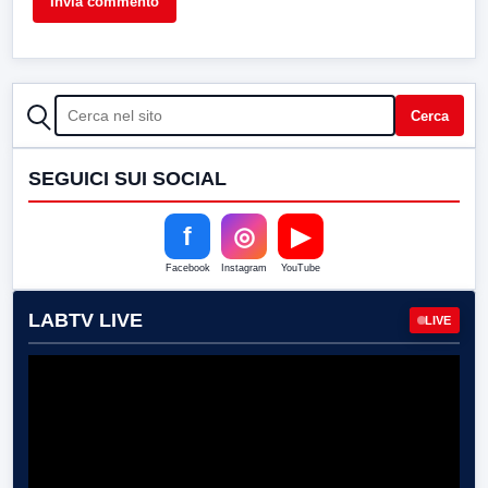
CERCA
Cerca
SEGUICI SUI SOCIAL
f
◎
▶
Facebook
Instagram
YouTube
LABTV LIVE
LIVE