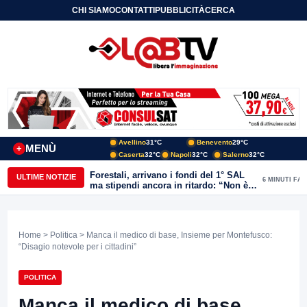
CHI SIAMO
CONTATTI
PUBBLICITÀ
CERCA
Avellino
31°C
Benevento
29°C
MENÙ
+
Caserta
32°C
Napoli
32°C
Salerno
32°C
Forestali, arrivano i fondi del 1° SAL
ULTIME NOTIZIE
6 MINUTI FA
ma stipendi ancora in ritardo: “Non è
più sostenibile”
Home
>
Politica
> Manca il medico di base, Insieme per Montefusco:
“Disagio notevole per i cittadini”
POLITICA
Manca il medico di base,