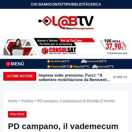
CHI SIAMO
CONTATTI
PUBBLICITÀ
CERCA
Avellino
21°C
Benevento
22°C
MENÙ
+
Caserta
25°C
Napoli
27°C
Salerno
27°C
Imprese sotto pressione, Fucci: “A
ULTIME NOTIZIE
10 ORE FA
settembre mobilitazione da Benevento
e Avellino”
Home
>
Politica
> PD campano, il vademecum di Rosetta D’Amelio
POLITICA
PD campano, il vademecum