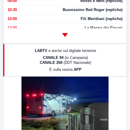
09:00
Rosso e Nero (repliche)
10:30
Buonissimo Red Roger (repliche)
12:00
Fili Meridiani (repliche)
13:00
La Mappa dei Piaceri
14:00
LabNews
17:00
LabNews (replica)
LABTV
e anche sul digitale terrestre
18:30
Di Faccia e di Profilo (repliche)
CANALE 84
(in Campania)
CANALE 268
(DDT Nazionale)
19:30
LabNews (Diretta)
E sulla nostra
APP
21:00
Free Sport
23:00
LabNews (replica)