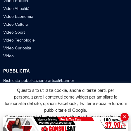
Video Politica
Video Attualità
Video Economia
Video Cultura
Video Sport
Video Tecnologie
Video Curiosità
Video
PUBBLICITÀ
Richiesta pubblicazione articoli/banner
Questo sito utilizza cookie, anche di terze parti, per
SEGUICI SUI SOCIAL
personalizzare i contenuti come widget per ampliare le
funzionalità del sito, opzioni Facebook, Twitter e social e funzioni
f
◎
▶
pubblicitarie di Google.
Facebook
Instagram
YouTube
×
Chiudendo questo banner, scorrendo questa pagina o cliccando
su qualunque suo elemento acconsenti all'uso dei cookie.