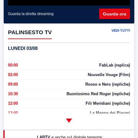
Guarda ora
Guarda la diretta streaming
VEDI TUTTI
PALINSESTO TV
LUNEDI 03/08
00:00
FabLab (replica)
02:00
Nouvelle Vouge (Film)
09:00
Rosso e Nero (repliche)
10:30
Buonissimo Red Roger (repliche)
12:00
Fili Meridiani (repliche)
13:00
La Mappa dei Piaceri
14:00
LabNews
17:00
LabNews (replica)
LABTV
e anche sul digitale terrestre