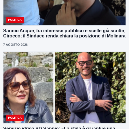
POLITICA
Sannio Acque, tra interesse pubblico e scelte già scritte,
Cirocco: il Sindaco renda chiara la posizione di Molinara
7 AGOSTO 2026
POLITICA
Servizio idrico,PD Sannio: «La sfida è garantire una