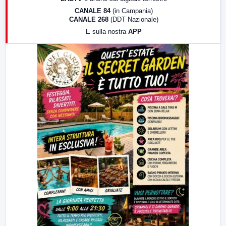
18:30
Di Faccia e di Profilo (repliche)
CANALE 84
(in Campania)
CANALE 268
(DDT Nazionale)
19:30
LabNews (Diretta)
E sulla nostra
APP
21:00
Free Sport
23:00
LabNews (replica)