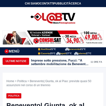
CHI SIAMO
CONTATTI
PUBBLICITÀ
CERCA
Avellino
21°C
Benevento
21°C
MENÙ
+
Caserta
25°C
Napoli
27°C
Salerno
27°C
Imprese sotto pressione, Fucci: “A
ULTIME NOTIZIE
11 ORE FA
settembre mobilitazione da Benevento
e Avellino”
Home
>
Politica
> Benevento| Giunta, ok al Piao: previste quasi 50
assunzioni nel corso di un triennio
POLITICA
Benevento| Giunta, ok al