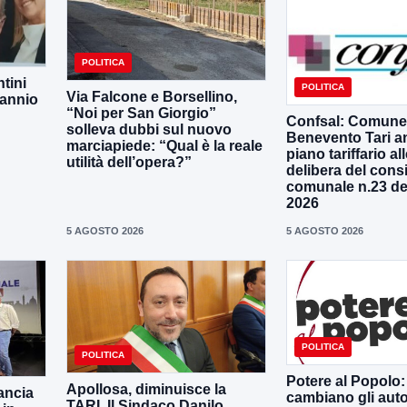
POLITICA
tini
POLITICA
Via Falcone e Borsellino,
Sannio
“Noi per San Giorgio”
Confsal: Comune
solleva dubbi sul nuovo
Benevento Tari a
marciapiede: “Qual è la reale
piano tariffario al
utilità dell’opera?”
delibera del consi
comunale n.23 de
2026
5 AGOSTO 2026
5 AGOSTO 2026
POLITICA
POLITICA
Potere al Popolo: 
Apollosa, diminuisce la
lancia
cambiano gli aut
TARI. Il Sindaco Danilo