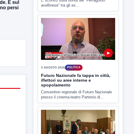
de. E sul
Estate: Nargi e Festa peggiore degli
ono persi
ultimi 10 anni. Cipriano: 90 eventi in
città
È scontro sulla bontà del “Ferragosto
avellinese” tra gli ex...
▶
3 AGOSTO 2026
POLITICA
Futuro Nazionale fa tappa in città,
iflettori su aree interne e
spopolamento
Convention regionale di Futuro Nazionale
presso il cinema-teatro Partenio di...