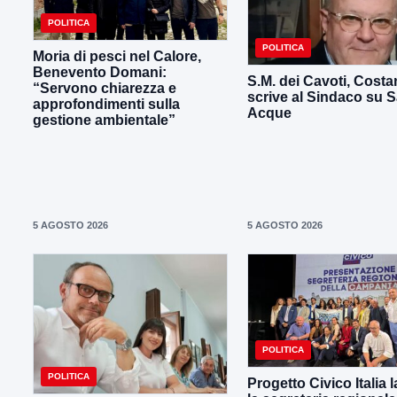
POLITICA
POLITICA
Moria di pesci nel Calore,
Benevento Domani:
S.M. dei Cavoti, Costan
“Servono chiarezza e
scrive al Sindaco su 
approfondimenti sulla
Acque
gestione ambientale”
5 AGOSTO 2026
5 AGOSTO 2026
POLITICA
POLITICA
Progetto Civico Italia 