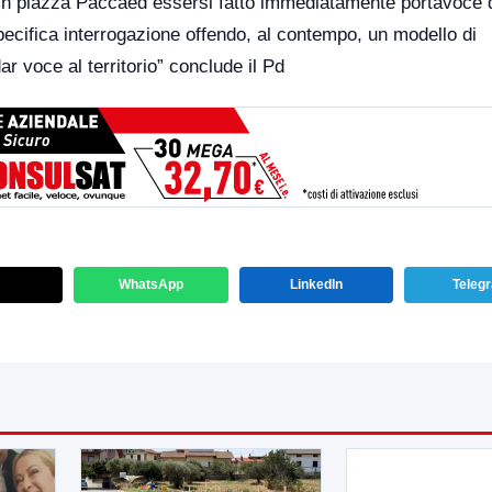
 in piazza Paccaed essersi fatto immediatamente portavoce 
ecifica interrogazione offendo, al contempo, un modello di
ar voce al territorio” conclude il Pd
WhatsApp
LinkedIn
Teleg