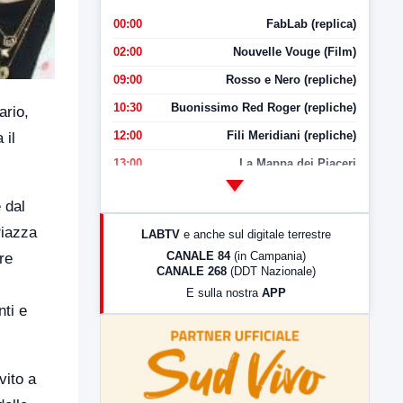
00:00
FabLab (replica)
02:00
Nouvelle Vouge (Film)
09:00
Rosso e Nero (repliche)
10:30
Buonissimo Red Roger (repliche)
ario,
12:00
Fili Meridiani (repliche)
 il
13:00
La Mappa dei Piaceri
14:00
LabNews
 dal
17:00
LabNews (replica)
Piazza
LABTV
e anche sul digitale terrestre
18:30
Di Faccia e di Profilo (repliche)
CANALE 84
(in Campania)
re
CANALE 268
(DDT Nazionale)
19:30
LabNews (Diretta)
E sulla nostra
APP
21:00
Free Sport
ti e
23:00
LabNews (replica)
vito a