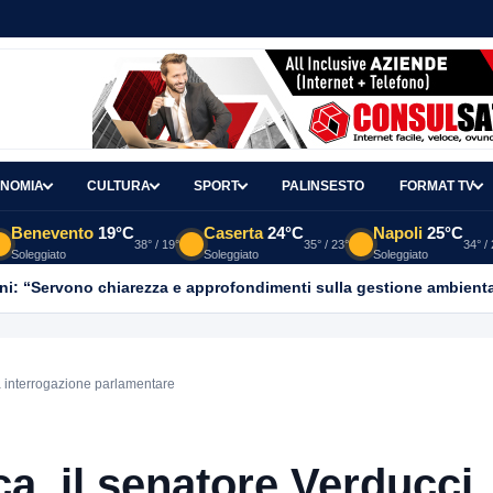
NOMIA
CULTURA
SPORT
PALINSESTO
FORMAT TV
Benevento
19°C
Caserta
24°C
Napoli
25°C
38° / 19°
35° / 23°
34° /
Soleggiato
Soleggiato
Soleggiato
ni: “Servono chiarezza e approfondimenti sulla gestione ambient
a interrogazione parlamentare
a, il senatore Verducci