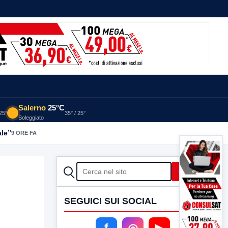
Salerno
25°C
 25°
35° / 25°
Soleggiato
ale”
9 ORE FA
CERCA
Cerca
SEGUICI SUI SOCIAL
f
◎
▶