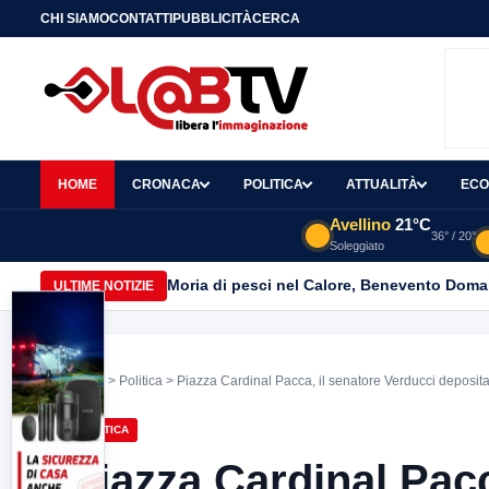
CHI SIAMO
CONTATTI
PUBBLICITÀ
CERCA
HOME
CRONACA
POLITICA
ATTUALITÀ
ECO
Avellino
21°C
36° / 20°
Soleggiato
Moria di pesci nel Calore, Benevento Doma
ULTIME NOTIZIE
Home
>
Politica
> Piazza Cardinal Pacca, il senatore Verducci deposit
POLITICA
Piazza Cardinal Pacc