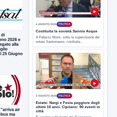
▶
 di
nno 2026 e
legato alla
4 AGOSTO 2026
POLITICA
glio
Costituita la società Sannio Acque
l 25 Giugno
A Palazzo Mosti, sotto la supervisione del
notaio Santomauro, costituita...
▶
“arriva air
obus ma
4 AGOSTO 2026
POLITICA