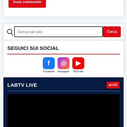
CERCA
Cerca
SEGUICI SUI SOCIAL
f
◎
▶
Facebook
Instagram
YouTube
LABTV LIVE
LIVE