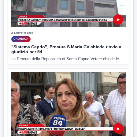
▶
6 AGOSTO 2026
CRONACA
"Sistema Caprio", Procura S.Maria CV chiede rinvio a
giudizio per 54
La Procura della Repubblica di Santa Capua Vetere chiude le...
▶