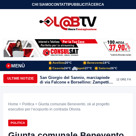
CHI SIAMO
CONTATTI
PUBBLICITÀ
CERCA
Avellino
20°C
Benevento
19°C
MENÙ
+
Caserta
24°C
Napoli
27°C
Salerno
26°C
San Giorgio del Sannio, marciapiede
ULTIME NOTIZIE
12 ORE FA
di via Falcone e Borsellino: Zampetti e
Lombardi replicano alle polemiche
Home
>
Politica
> Giunta comunale Benevento, ok al progetto
esecutivo per l’ecopunto in contrada Olivola
POLITICA
Giunta comunale Benevento,