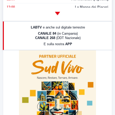
13:00
La Mappa dei Piaceri
14:00
LabNews
17:00
LabNews (replica)
LABTV
e anche sul digitale terrestre
18:30
Di Faccia e di Profilo (repliche)
CANALE 84
(in Campania)
CANALE 268
(DDT Nazionale)
19:30
LabNews (Diretta)
E sulla nostra
APP
21:00
Free Sport
23:00
LabNews (replica)