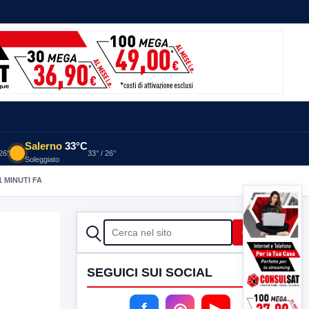
Salerno
33°C
 26°
33° / 26°
Soleggiato
1 MINUTI FA
CERCA
Cerca
SEGUICI SUI SOCIAL
f
◎
▶