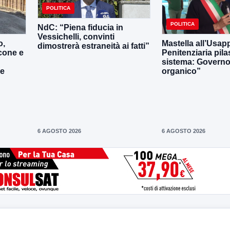
POLITICA
POLITICA
NdC: “Piena fiducia in
Vessichelli, convinti
o,
Mastella all’Usapp
dimostrerà estraneità ai fatti”
cone e
Penitenziaria pila
sistema: Governo 
le
organico”
6 AGOSTO 2026
6 AGOSTO 2026