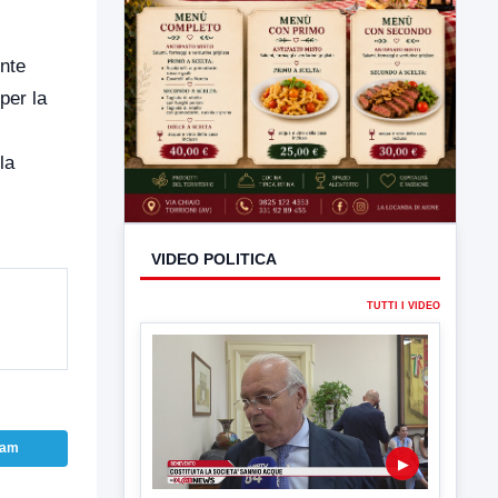
ente
per la
la
VIDEO POLITICA
TUTTI I VIDEO
ram
▶