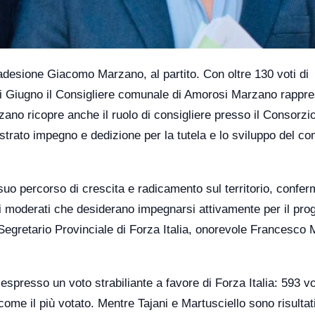
’adesione Giacomo Marzano, al partito. Con oltre 130 voti di
 di Giugno il Consigliere comunale di Amorosi Marzano rappr
ano ricopre anche il ruolo di consigliere presso il Consorzio
strato impegno e dedizione per la tutela e lo sviluppo del c
 suo percorso di crescita e radicamento sul territorio, confe
 i moderati che desiderano impegnarsi attivamente per il pro
 Segretario Provinciale di Forza Italia, onorevole Francesco 
espresso un voto strabiliante a favore di Forza Italia: 593 vo
 come il più votato. Mentre Tajani e Martusciello sono risultati