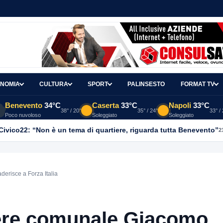
NOMIA
CULTURA
SPORT
PALINSESTO
FORMAT TV
Benevento
34°C
Caserta
33°C
Napoli
33°C
38° / 20°
35° / 24°
33° /
Poco nuvoloso
Soleggiato
Soleggiato
, Civico22: “Non è un tema di quartiere, riguarda tutta Benevento”
2
erisce a Forza Italia
iere comunale Giacomo