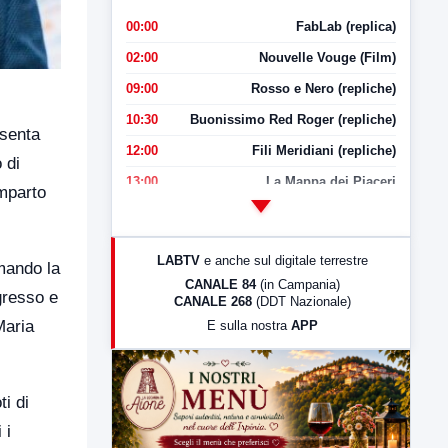
00:00
FabLab (replica)
02:00
Nouvelle Vouge (Film)
09:00
Rosso e Nero (repliche)
10:30
Buonissimo Red Roger (repliche)
esenta
12:00
Fili Meridiani (repliche)
 di
13:00
La Mappa dei Piaceri
omparto
14:00
LabNews
17:00
LabNews (replica)
LABTV
e anche sul digitale terrestre
rmando la
18:30
Di Faccia e di Profilo (repliche)
CANALE 84
(in Campania)
gresso e
CANALE 268
(DDT Nazionale)
19:30
LabNews (Diretta)
Maria
E sulla nostra
APP
21:00
Free Sport
23:00
LabNews (replica)
ti di
 i