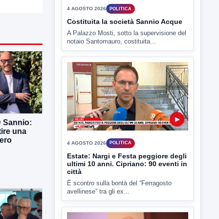
4 AGOSTO 2026
POLITICA
Costituita la società Sannio Acque
A Palazzo Mosti, sotto la supervisione del
notaio Santomauro, costituita...
▶
D Sannio:
tire una
ero
4 AGOSTO 2026
POLITICA
Estate: Nargi e Festa peggiore degli
ultimi 10 anni. Cipriano: 90 eventi in
città
È scontro sulla bontà del “Ferragosto
avellinese” tra gli ex...