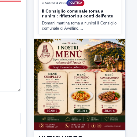
3 AGOSTO 2026
POLITICA
Il Consiglio comunale torna a
riunirsi: riflettori su conti dell'ente
Domani mattina torna a riunirsi il Consiglio
comunale di Avellino....