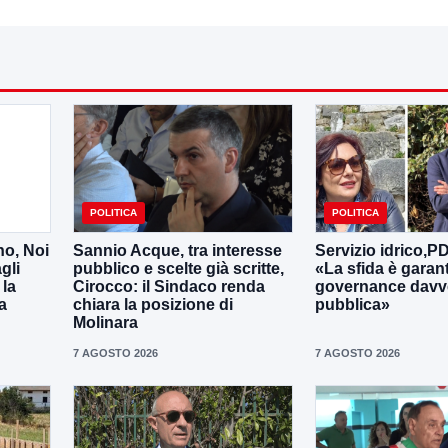
POLITICA
POLITICA
no, Noi
Sannio Acque, tra interesse
Servizio idrico,P
gli
pubblico e scelte già scritte,
«La sfida è garan
 la
Cirocco: il Sindaco renda
governance davv
a
chiara la posizione di
pubblica»
Molinara
7 AGOSTO 2026
7 AGOSTO 2026