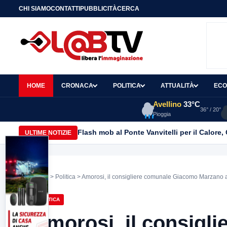
CHI SIAMO
CONTATTI
PUBBLICITÀ
CERCA
HOME
CRONACA
POLITICA
ATTUALITÀ
ECO
Avellino
33°C
36° / 20°
Pioggia
Flash mob al Ponte Vanvitelli per il Calore
ULTIME NOTIZIE
Home
>
Politica
> Amorosi, il consigliere comunale Giacomo Marzano ad
POLITICA
Amorosi, il consigl