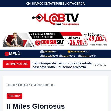
CHI SIAMO
CONTATTI
PUBBLICITÀ
CERCA
Avellino
36°C
Benevento
38°C
MENÙ
+
Caserta
36°C
Napoli
33°C
Salerno
33°C
San Giorgio del Sannio, pistola rubata
ULTIME NOTIZIE
2 ORE FA
nascosta sotto il cuscino: arrestata
51enne
Home
>
Politica
> Il Miles Gloriosus
POLITICA
Il Miles Gloriosus