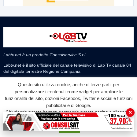
Labtv.net è un prodotto Consulservice S.r.l.
Labtv.net è il sito ufficiale del canale televisivo di Lab Tv canale 84
del digitale terrestre Regione Campania
Sede legale: Via Chiaio, 5 - 83010 – Torrioni (AV)
Questo sito utilizza cookie, anche di terze parti, per
P.IVA 02757950643
personalizzare i contenuti come widget per ampliare le
Oscr. R.E.A. AV N.181151
funzionalità del sito, opzioni Facebook, Twitter e social e funzioni
Editore: Consulservice S.r.l.
pubblicitarie di Google.
Testata giornalistica Reg. Trib. di Benevento
×
Chiudendo questo banner, scorrendo questa pagina o cliccando
n. 244 del 26.02.2015
su qualunque suo elemento acconsenti all'uso dei cookie.
Direttore Responsabile Dott.ssa Oliviero Antonella
Accetta