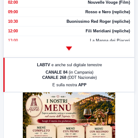
02:00
Nouvelle Vouge (Film)
09:00
Rosso e Nero (repliche)
10:30
Buonissimo Red Roger (repliche)
12:00
Fili Meridiani (repliche)
13:00
La Mappa dei Piaceri
14:00
LabNews
17:00
LabNews (replica)
LABTV
e anche sul digitale terrestre
18:30
Di Faccia e di Profilo (repliche)
CANALE 84
(in Campania)
CANALE 268
(DDT Nazionale)
19:30
LabNews (Diretta)
E sulla nostra
APP
21:00
Free Sport
23:00
LabNews (replica)