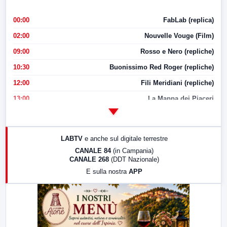
00:00
FabLab (replica)
02:00
Nouvelle Vouge (Film)
09:00
Rosso e Nero (repliche)
10:30
Buonissimo Red Roger (repliche)
12:00
Fili Meridiani (repliche)
13:00
La Mappa dei Piaceri
14:00
LabNews
17:00
LabNews (replica)
LABTV
e anche sul digitale terrestre
18:30
Di Faccia e di Profilo (repliche)
CANALE 84
(in Campania)
CANALE 268
(DDT Nazionale)
19:30
LabNews (Diretta)
E sulla nostra
APP
21:00
Free Sport
23:00
LabNews (replica)