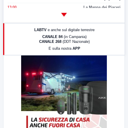
13:00
La Mappa dei Piaceri
14:00
LabNews
17:00
LabNews (replica)
LABTV
e anche sul digitale terrestre
18:30
Di Faccia e di Profilo (repliche)
CANALE 84
(in Campania)
CANALE 268
(DDT Nazionale)
19:30
LabNews (Diretta)
E sulla nostra
APP
21:00
Free Sport
23:00
LabNews (replica)