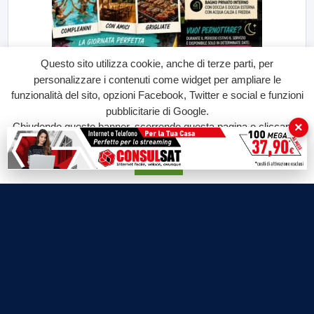
Questo sito utilizza cookie, anche di terze parti, per
personalizzare i contenuti come widget per ampliare le
funzionalità del sito, opzioni Facebook, Twitter e social e funzioni
pubblicitarie di Google.
×
Chiudendo questo banner, scorrendo questa pagina o cliccando
su qualunque suo elemento acconsenti all'uso dei cookie.
Accetta
Labtv.net è un prodotto Consulservice S.r.l.
Labtv.net è il sito ufficiale del canale televisivo di Lab Tv canale 84
del digitale terrestre Regione Campania
Sede legale: Via Chiaio, 5 - 83010 – Torrioni (AV)