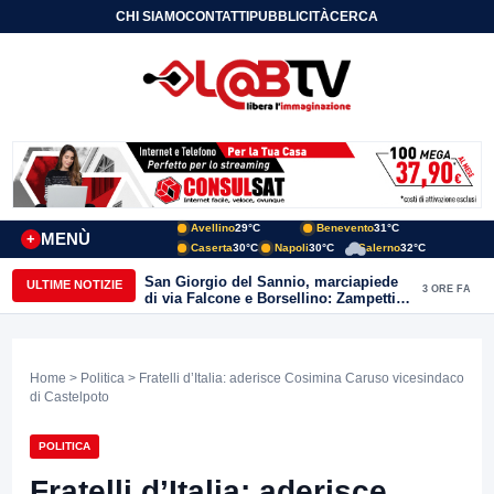
CHI SIAMO
CONTATTI
PUBBLICITÀ
CERCA
Avellino
29°C
Benevento
31°C
MENÙ
+
Caserta
30°C
Napoli
30°C
Salerno
32°C
San Giorgio del Sannio, marciapiede
ULTIME NOTIZIE
3 ORE FA
di via Falcone e Borsellino: Zampetti e
Lombardi replicano alle polemiche
Home
>
Politica
> Fratelli d’Italia: aderisce Cosimina Caruso vicesindaco
di Castelpoto
POLITICA
Fratelli d’Italia: aderisce