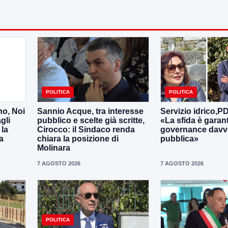
POLITICA
POLITICA
no, Noi
Sannio Acque, tra interesse
Servizio idrico,P
gli
pubblico e scelte già scritte,
«La sfida è garan
 la
Cirocco: il Sindaco renda
governance davv
a
chiara la posizione di
pubblica»
Molinara
7 AGOSTO 2026
7 AGOSTO 2026
POLITICA