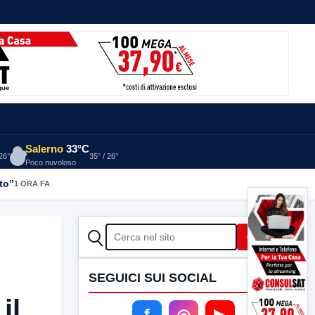
Salerno
33°C
 26°
35° / 26°
Poco nuvoloso
to”
1 ORA FA
CERCA
Cerca
SEGUICI SUI SOCIAL
il
f
◎
▶