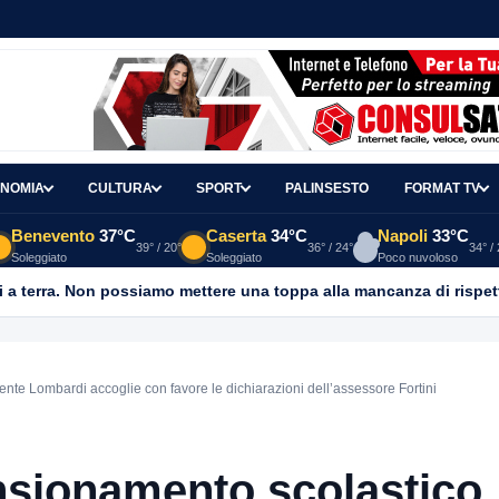
NOMIA
CULTURA
SPORT
PALINSESTO
FORMAT TV
Benevento
37°C
Caserta
34°C
Napoli
33°C
39° / 20°
36° / 24°
34° /
Soleggiato
Soleggiato
Poco nuvoloso
 a terra. Non possiamo mettere una toppa alla mancanza di rispet
ente Lombardi accoglie con favore le dichiarazioni dell’assessore Fortini
sionamento scolastico, 