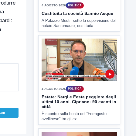
trodurre
4 AGOSTO 2026
POLITICA
ma
Costituita la società Sannio Acque
bardi:
A Palazzo Mosti, sotto la supervisione del
notaio Santomauro, costituita...
a
▶
4 AGOSTO 2026
POLITICA
Estate: Nargi e Festa peggiore degli
ultimi 10 anni. Cipriano: 90 eventi in
città
ram
È scontro sulla bontà del “Ferragosto
avellinese” tra gli ex...