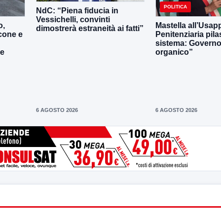
POLITICA
NdC: “Piena fiducia in
Vessichelli, convinti
o,
Mastella all’Usapp
dimostrerà estraneità ai fatti”
cone e
Penitenziaria pila
sistema: Governo 
le
organico”
6 AGOSTO 2026
6 AGOSTO 2026