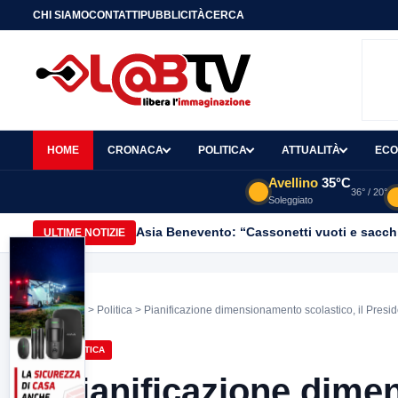
CHI SIAMO
CONTATTI
PUBBLICITÀ
CERCA
HOME
CRONACA
POLITICA
ATTUALITÀ
ECO
Avellino
35°C
36° / 20°
Soleggiato
Asia Benevento: “Cassonetti vuoti e sacchi
ULTIME NOTIZIE
Home
>
Politica
> Pianificazione dimensionamento scolastico, il Presid
POLITICA
Pianificazione dimen