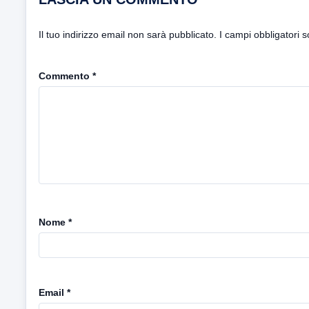
Il tuo indirizzo email non sarà pubblicato.
I campi obbligatori 
Commento
*
Nome
*
Email
*