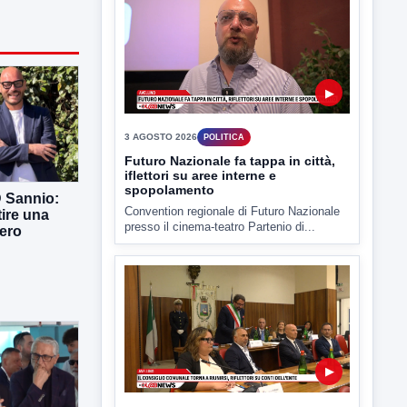
▶
3 AGOSTO 2026
POLITICA
Futuro Nazionale fa tappa in città,
iflettori su aree interne e
spopolamento
D Sannio:
Convention regionale di Futuro Nazionale
tire una
presso il cinema-teatro Partenio di...
ero
▶