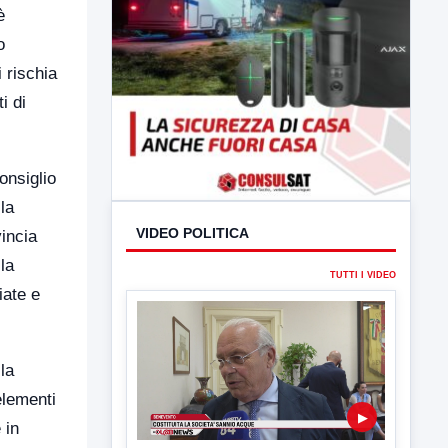
è
o
 rischia
i di
onsiglio
la
VIDEO POLITICA
incia
la
TUTTI I VIDEO
iate e
la
elementi
▶
 in