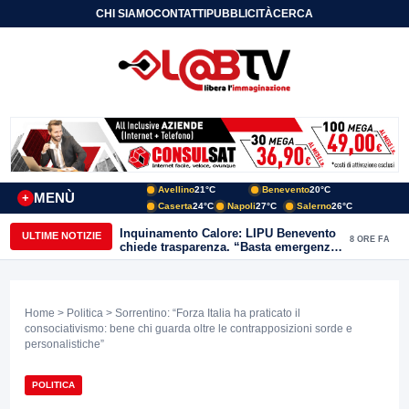
CHI SIAMO
CONTATTI
PUBBLICITÀ
CERCA
Avellino
21°C
Benevento
20°C
MENÙ
+
Caserta
24°C
Napoli
27°C
Salerno
26°C
Inquinamento Calore: LIPU Benevento
ULTIME NOTIZIE
8 ORE FA
chiede trasparenza. “Basta emergenze:
non possiamo continuare a trattare i
nostri corsi d’acqua come semplici
canali di scarico
Home
>
Politica
> Sorrentino: “Forza Italia ha praticato il
consociativismo: bene chi guarda oltre le contrapposizioni sorde e
personalistiche”
POLITICA