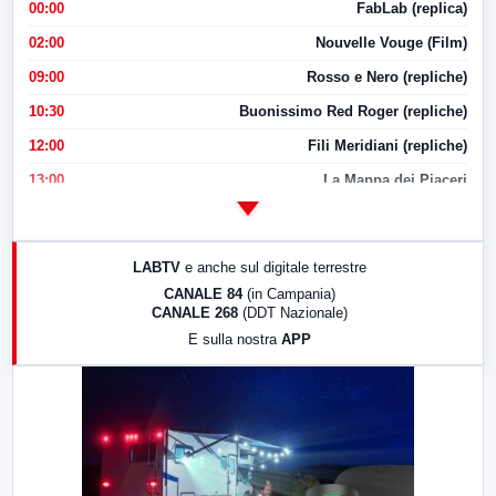
00:00
FabLab (replica)
02:00
Nouvelle Vouge (Film)
09:00
Rosso e Nero (repliche)
10:30
Buonissimo Red Roger (repliche)
12:00
Fili Meridiani (repliche)
13:00
La Mappa dei Piaceri
14:00
LabNews
17:00
LabNews (replica)
LABTV
e anche sul digitale terrestre
18:30
Di Faccia e di Profilo (repliche)
CANALE 84
(in Campania)
CANALE 268
(DDT Nazionale)
19:30
LabNews (Diretta)
E sulla nostra
APP
21:00
Free Sport
23:00
LabNews (replica)