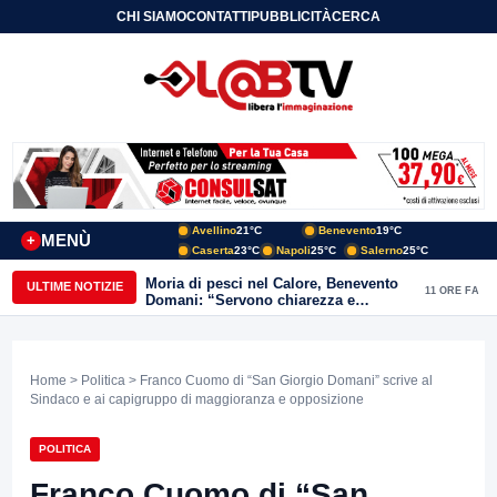
CHI SIAMO
CONTATTI
PUBBLICITÀ
CERCA
Avellino
21°C
Benevento
19°C
MENÙ
+
Caserta
23°C
Napoli
25°C
Salerno
25°C
Moria di pesci nel Calore, Benevento
ULTIME NOTIZIE
11 ORE FA
Domani: “Servono chiarezza e
approfondimenti sulla gestione
ambientale”
Home
>
Politica
> Franco Cuomo di “San Giorgio Domani” scrive al
Sindaco e ai capigruppo di maggioranza e opposizione
POLITICA
Franco Cuomo di “San