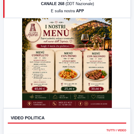
CANALE 268
(DDT Nazionale)
19:30
LabNews (Diretta)
E sulla nostra
APP
21:00
Free Sport
23:00
LabNews (replica)
VIDEO POLITICA
TUTTI I VIDEO