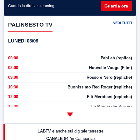
Guarda ora
Guarda la diretta streaming
VEDI TUTTI
PALINSESTO TV
LUNEDI 03/08
00:00
FabLab (replica)
02:00
Nouvelle Vouge (Film)
09:00
Rosso e Nero (repliche)
10:30
Buonissimo Red Roger (repliche)
12:00
Fili Meridiani (repliche)
13:00
La Mappa dei Piaceri
14:00
LabNews
17:00
LabNews (replica)
LABTV
e anche sul digitale terrestre
18:30
Di Faccia e di Profilo (repliche)
CANALE 84
(in Campania)