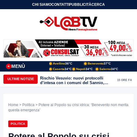
CHI SIAMO
CONTATTI
PUBBLICITÀ
CERCA
Avellino
36°C
Benevento
37°C
MENÙ
+
Caserta
34°C
Napoli
34°C
Salerno
34°C
Rischio Vesuvio: nuovi protocolli
ULTIME NOTIZIE
15 ORE FA
d’intesa con i comuni del Sannio,
firmato il protocollo con Arpaise
Home
>
Politica
> Potere al Popolo su crisi idrica: ‘Benevento non merita
questa emergenza’
POLITICA
Potere al Popolo su crisi