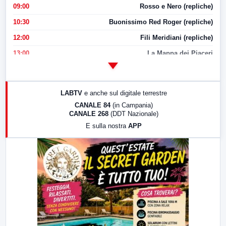
09:00
Rosso e Nero (repliche)
10:30
Buonissimo Red Roger (repliche)
12:00
Fili Meridiani (repliche)
13:00
La Mappa dei Piaceri
14:00
LabNews
17:00
LabNews (replica)
LABTV
e anche sul digitale terrestre
18:30
Di Faccia e di Profilo (repliche)
CANALE 84
(in Campania)
CANALE 268
(DDT Nazionale)
19:30
LabNews (Diretta)
E sulla nostra
APP
21:00
Free Sport
23:00
LabNews (replica)