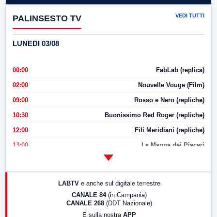
VEDI TUTTI
PALINSESTO TV
LUNEDI 03/08
00:00
FabLab (replica)
02:00
Nouvelle Vouge (Film)
09:00
Rosso e Nero (repliche)
10:30
Buonissimo Red Roger (repliche)
12:00
Fili Meridiani (repliche)
13:00
La Mappa dei Piaceri
14:00
LabNews
17:00
LabNews (replica)
LABTV
e anche sul digitale terrestre
18:30
Di Faccia e di Profilo (repliche)
CANALE 84
(in Campania)
CANALE 268
(DDT Nazionale)
19:30
LabNews (Diretta)
E sulla nostra
APP