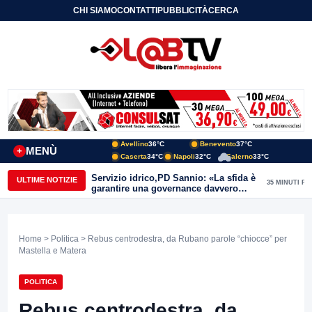
CHI SIAMO
CONTATTI
PUBBLICITÀ
CERCA
Avellino
36°C
Benevento
37°C
MENÙ
+
Caserta
34°C
Napoli
32°C
Salerno
33°C
Servizio idrico,PD Sannio: «La sfida è
ULTIME NOTIZIE
35 MINUTI FA
garantire una governance davvero
pubblica»
Home
>
Politica
> Rebus centrodestra, da Rubano parole “chiocce” per
Mastella e Matera
POLITICA
Rebus centrodestra, da