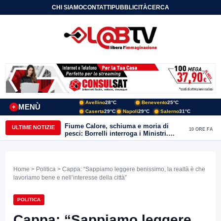
CHI SIAMO
CONTATTI
PUBBLICITÀ
CERCA
Avellino
28°C
Benevento
25°C
MENÙ
+
Caserta
29°C
Napoli
29°C
Salerno
31°C
Fiume Calore, schiuma e moria di
ULTIME NOTIZIE
10 ORE FA
pesci: Borrelli interroga i Ministri.
“Benevento paga l’assenza del
depuratore
Home
>
Politica
> Cappa: “Sappiamo leggere benissimo, la realtà è che
lavoriamo bene e nell’interesse della città”
POLITICA
Cappa: “Sappiamo leggere