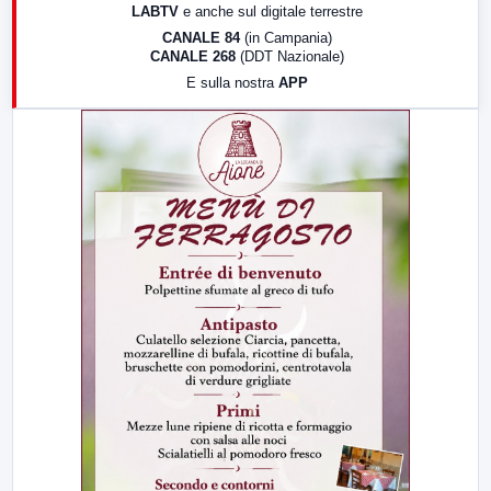
LABTV
e anche sul digitale terrestre
18:30
Di Faccia e di Profilo (repliche)
CANALE 84
(in Campania)
CANALE 268
(DDT Nazionale)
19:30
LabNews (Diretta)
E sulla nostra
APP
21:00
Free Sport
23:00
LabNews (replica)