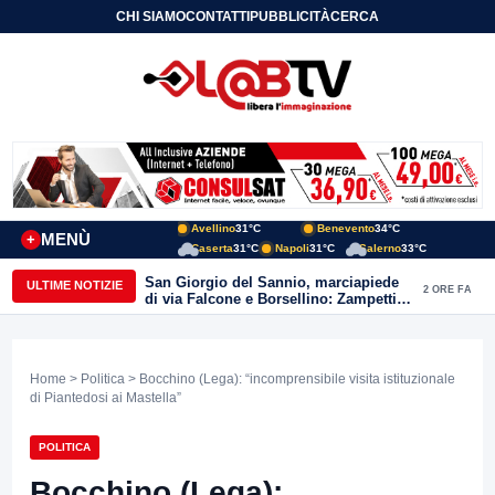
CHI SIAMO
CONTATTI
PUBBLICITÀ
CERCA
Avellino
31°C
Benevento
34°C
MENÙ
+
Caserta
31°C
Napoli
31°C
Salerno
33°C
San Giorgio del Sannio, marciapiede
ULTIME NOTIZIE
2 ORE FA
di via Falcone e Borsellino: Zampetti e
Lombardi replicano alle polemiche
Home
>
Politica
> Bocchino (Lega): “incomprensibile visita istituzionale
di Piantedosi ai Mastella”
POLITICA
Bocchino (Lega):