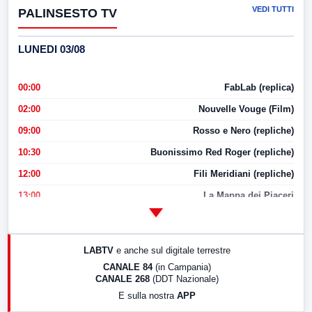
VEDI TUTTI
PALINSESTO TV
LUNEDI 03/08
00:00
FabLab (replica)
02:00
Nouvelle Vouge (Film)
09:00
Rosso e Nero (repliche)
10:30
Buonissimo Red Roger (repliche)
12:00
Fili Meridiani (repliche)
13:00
La Mappa dei Piaceri
14:00
LabNews
17:00
LabNews (replica)
LABTV
e anche sul digitale terrestre
18:30
Di Faccia e di Profilo (repliche)
CANALE 84
(in Campania)
CANALE 268
(DDT Nazionale)
19:30
LabNews (Diretta)
E sulla nostra
APP
21:00
Free Sport