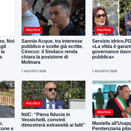
POLITICA
POLITICA
no, Noi
Sannio Acque, tra interesse
Servizio idrico,P
gli
pubblico e scelte già scritte,
«La sfida è garan
 la
Cirocco: il Sindaco renda
governance davv
a
chiara la posizione di
pubblica»
Molinara
7 AGOSTO 2026
7 AGOSTO 2026
POLITICA
POLITICA
NdC: “Piena fiducia in
Vessichelli, convinti
o,
Mastella all’Usapp
dimostrerà estraneità ai fatti”
cone e
Penitenziaria pila