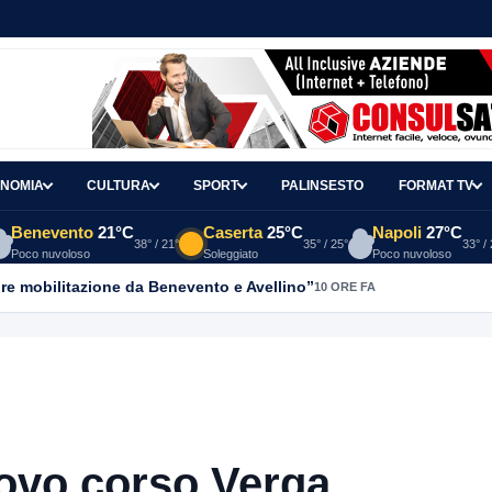
NOMIA
CULTURA
SPORT
PALINSESTO
FORMAT TV
Benevento
21°C
Caserta
25°C
Napoli
27°C
38° / 21°
35° / 25°
33° /
Poco nuvoloso
Soleggiato
Poco nuvoloso
re mobilitazione da Benevento e Avellino”
10 ORE FA
ovo corso Verga