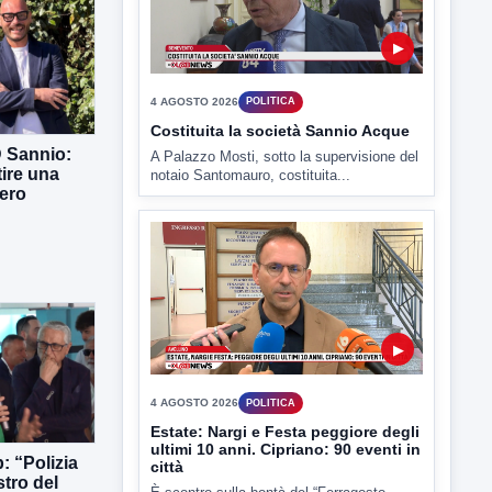
▶
D Sannio:
tire una
4 AGOSTO 2026
POLITICA
ero
Costituita la società Sannio Acque
A Palazzo Mosti, sotto la supervisione del
notaio Santomauro, costituita...
▶
: “Polizia
stro del
4 AGOSTO 2026
POLITICA