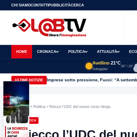
CHI SIAMO
CONTATTI
PUBBLICITÀ
CERCA
HOME
CRONACA
POLITICA
ATTUALITÀ
ECO
Avellino
21°C
36° / 20°
Soleggiato
Imprese sotto pressione, Fucci: “A settemb
ULTIME NOTIZIE
Home
>
Politica
> Riecco l’UDC del nuovo corso Verga
POLITICA
Riecco l’UDC del nu