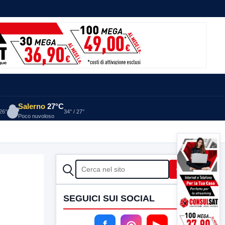
Salerno
27°C
 26°
34° / 27°
Poco nuvoloso
CERCA
Cerca
SEGUICI SUI SOCIAL
f
◎
▶