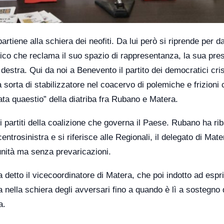
rtiene alla schiera dei neofiti. Da lui però si riprende per d
tico che reclama il suo spazio di rappresentanza, la sua pr
estra. Qui da noi a Benevento il partito dei democratici cris
sorta di stabilizzatore nel coacervo di polemiche e frizioni 
exata quaestio” della diatriba fra Rubano e Matera.
i partiti della coalizione che governa il Paese. Rubano ha rib
ntrosinistra e si riferisce alle Regionali, il delegato di Mate
’unità ma senza prevaricazioni.
ha detto il vicecoordinatore di Matera, che poi indotto ad espr
nella schiera degli avversari fino a quando è lì a sostegno 
a.