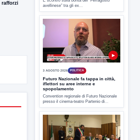
rafforzi
Estate: Nargi e Festa peggiore degli
ultimi 10 anni. Cipriano: 90 eventi in
città
È scontro sulla bontà del “Ferragosto
avellinese” tra gli ex...
▶
3 AGOSTO 2026
POLITICA
Futuro Nazionale fa tappa in città,
iflettori su aree interne e
spopolamento
Convention regionale di Futuro Nazionale
presso il cinema-teatro Partenio di...