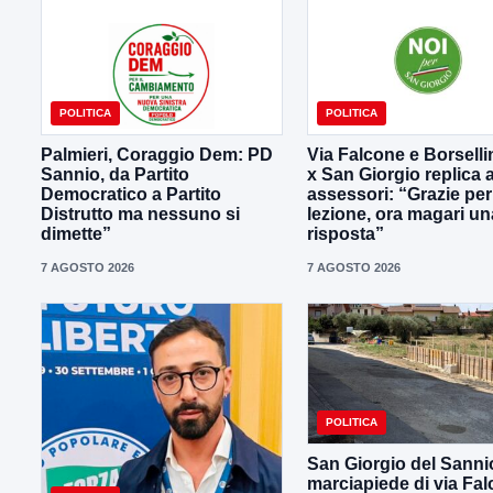
POLITICA
POLITICA
Palmieri, Coraggio Dem: PD
Via Falcone e Borselli
Sannio, da Partito
x San Giorgio replica a
Democratico a Partito
assessori: “Grazie per
Distrutto ma nessuno si
lezione, ora magari un
dimette”
risposta”
7 AGOSTO 2026
7 AGOSTO 2026
POLITICA
San Giorgio del Sanni
marciapiede di via Fal