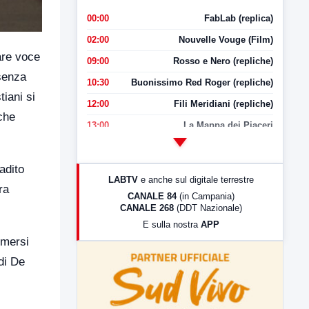
00:00
FabLab (replica)
02:00
Nouvelle Vouge (Film)
are voce
09:00
Rosso e Nero (repliche)
esenza
10:30
Buonissimo Red Roger (repliche)
tiani si
12:00
Fili Meridiani (repliche)
che
13:00
La Mappa dei Piaceri
14:00
LabNews
17:00
LabNews (replica)
adito
LABTV
e anche sul digitale terrestre
ra
18:30
Di Faccia e di Profilo (repliche)
CANALE 84
(in Campania)
CANALE 268
(DDT Nazionale)
19:30
LabNews (Diretta)
E sulla nostra
APP
21:00
Free Sport
imersi
23:00
LabNews (replica)
di De