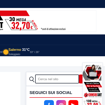
Salerno
31°C
 26°
33° / 26°
Soleggiato
CERCA
Cerca
SEGUICI SUI SOCIAL
f
◎
▶