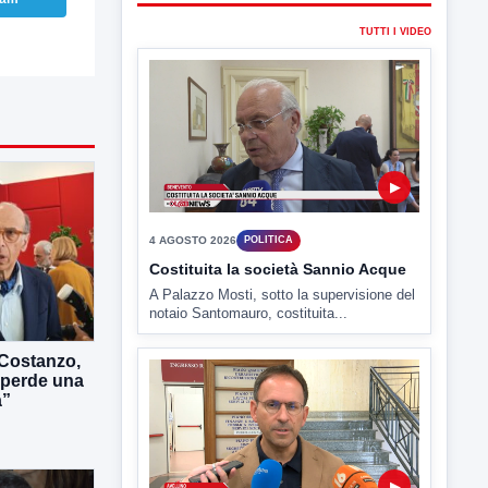
4 AGOSTO 2026
POLITICA
Costituita la società Sannio Acque
A Palazzo Mosti, sotto la supervisione del
notaio Santomauro, costituita...
▶
4 AGOSTO 2026
POLITICA
Estate: Nargi e Festa peggiore degli
Costanzo,
ultimi 10 anni. Cipriano: 90 eventi in
o perde una
città
a”
È scontro sulla bontà del “Ferragosto
avellinese” tra gli ex...