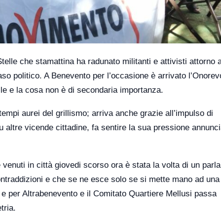
telle che stamattina ha radunato militanti e attivisti attorno 
aso politico. A Benevento per l’occasione è arrivato l’Onorev
vile e la cosa non è di secondaria importanza.
empi aurei del grillismo; arriva anche grazie all’impulso di
 altre vicende cittadine, fa sentire la sua pressione annunc
e venuti in città giovedi scorso ora è stata la volta di un par
ontraddizioni e che se ne esce solo se si mette mano ad una
ti e per Altrabenevento e il Comitato Quartiere Mellusi passa
tria.