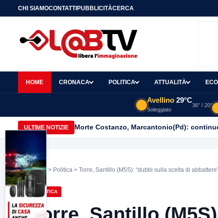
CHI SIAMO
CONTATTI
PUBBLICITÀ
CERCA
HOME
CRONACA
POLITICA
ATTUALITÀ
ECO
Avellino
29°C
36° / 20°
Soleggiato
Morte Costanzo, Marcantonio(Pd): continuer
ULTIME NOTIZIE
Home
>
Politica
> Torre, Santillo (M5S): “dubbi sulla scelta di abbatter
POLITICA
Torre, Santillo (M5S)