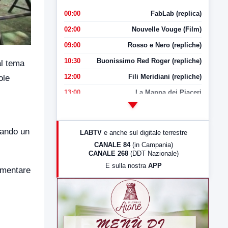
00:00
FabLab (replica)
02:00
Nouvelle Vouge (Film)
09:00
Rosso e Nero (repliche)
10:30
Buonissimo Red Roger (repliche)
al tema
12:00
Fili Meridiani (repliche)
ole
13:00
La Mappa dei Piaceri
14:00
LabNews
17:00
LabNews (replica)
iando un
LABTV
e anche sul digitale terrestre
18:30
Di Faccia e di Profilo (repliche)
CANALE 84
(in Campania)
CANALE 268
(DDT Nazionale)
19:30
LabNews (Diretta)
E sulla nostra
APP
lamentare
21:00
Free Sport
23:00
LabNews (replica)