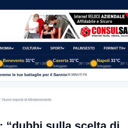
NOMIA
CULTURA
SPORT
PALINSESTO
FORMAT TV
Benevento
31°C
Caserta
31°C
Napoli
31°C
38° / 20°
35° / 24°
33° /
Soleggiato
Soleggiato
Soleggiato
emo le tue battaglie per il Sannio
35 MINUTI FA
e”. Nuovi esposti di Altrabenevento
: “dubbi sulla scelta di