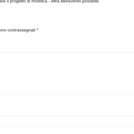
are il progetto di modifica - Altra Benevento possibile
sono contrassegnati
*