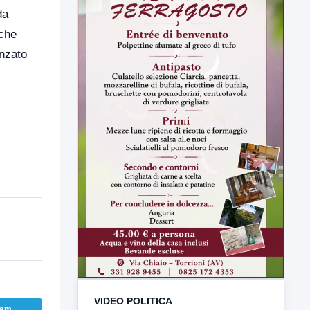
da
 che
anzato
VIDEO POLITICA
TUTTI I VIDEO
▶
ram