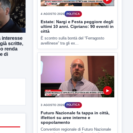
▶
 interesse
già scritte,
3 AGOSTO 2026
POLITICA
co renda
Futuro Nazionale fa tappa in città,
e di
iflettori su aree interne e
spopolamento
Convention regionale di Futuro Nazionale
presso il cinema-teatro Partenio di...
▶