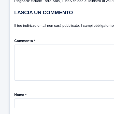
Pingback:
Scuole Torre-Sala, il M5S chiede al Ministro di valut
LASCIA UN COMMENTO
Il tuo indirizzo email non sarà pubblicato.
I campi obbligatori 
Commento
*
Nome
*