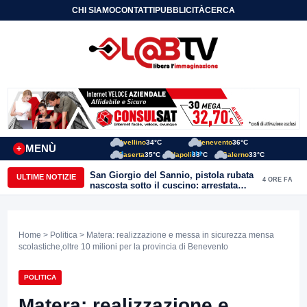
CHI SIAMO
CONTATTI
PUBBLICITÀ
CERCA
Avellino
34°C
Benevento
36°C
MENÙ
+
Caserta
35°C
Napoli
33°C
Salerno
33°C
San Giorgio del Sannio, pistola rubata
ULTIME NOTIZIE
4 ORE FA
nascosta sotto il cuscino: arrestata
51enne
Home
>
Politica
> Matera: realizzazione e messa in sicurezza mensa
scolastiche,oltre 10 milioni per la provincia di Benevento
POLITICA
Matera: realizzazione e