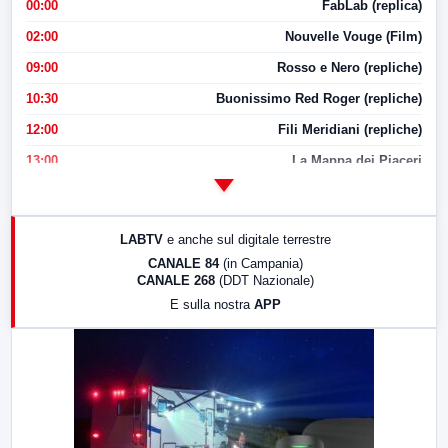
00:00
FabLab (replica)
02:00
Nouvelle Vouge (Film)
09:00
Rosso e Nero (repliche)
10:30
Buonissimo Red Roger (repliche)
12:00
Fili Meridiani (repliche)
13:00
La Mappa dei Piaceri
14:00
LabNews
17:00
LabNews (replica)
LABTV
e anche sul digitale terrestre
18:30
Di Faccia e di Profilo (repliche)
CANALE 84
(in Campania)
CANALE 268
(DDT Nazionale)
19:30
LabNews (Diretta)
E sulla nostra
APP
21:00
Free Sport
23:00
LabNews (replica)