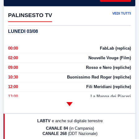
VEDI TUTTI
PALINSESTO TV
LUNEDI 03/08
00:00
FabLab (replica)
02:00
Nouvelle Vouge (Film)
09:00
Rosso e Nero (repliche)
10:30
Buonissimo Red Roger (repliche)
12:00
Fili Meridiani (repliche)
13:00
La Mappa dei Piaceri
14:00
LabNews
17:00
LabNews (replica)
LABTV
e anche sul digitale terrestre
18:30
Di Faccia e di Profilo (repliche)
CANALE 84
(in Campania)
CANALE 268
(DDT Nazionale)
19:30
LabNews (Diretta)