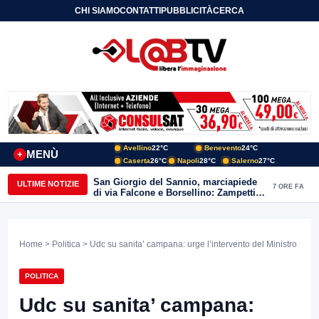
CHI SIAMO
CONTATTI
PUBBLICITÀ
CERCA
Avellino
22°C
Benevento
24°C
MENÙ
+
Caserta
26°C
Napoli
28°C
Salerno
27°C
San Giorgio del Sannio, marciapiede
ULTIME NOTIZIE
7 ORE FA
di via Falcone e Borsellino: Zampetti e
Lombardi replicano alle polemiche
Home
>
Politica
> Udc su sanita’ campana: urge l’intervento del Ministro
POLITICA
Udc su sanita’ campana: