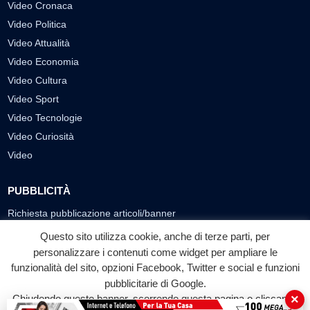
Video Cronaca
Video Politica
Video Attualità
Video Economia
Video Cultura
Video Sport
Video Tecnologie
Video Curiosità
Video
PUBBLICITÀ
Richiesta pubblicazione articoli/banner
Questo sito utilizza cookie, anche di terze parti, per
SEGUICI SUI SOCIAL
personalizzare i contenuti come widget per ampliare le
funzionalità del sito, opzioni Facebook, Twitter e social e funzioni
f
◎
▶
pubblicitarie di Google.
Facebook
Instagram
YouTube
×
Chiudendo questo banner, scorrendo questa pagina o cliccando