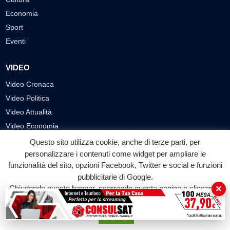
Economia
Sport
Eventi
VIDEO
Video Cronaca
Video Politica
Video Attualità
Video Economia
Video Cultura
Questo sito utilizza cookie, anche di terze parti, per
Video Sport
personalizzare i contenuti come widget per ampliare le
funzionalità del sito, opzioni Facebook, Twitter e social e funzioni
Video Tecnologie
pubblicitarie di Google.
Video Curiosità
×
Chiudendo questo banner, scorrendo questa pagina o cliccando
Video
su qualunque suo elemento acconsenti all'uso dei cookie.
Accetta
PUBBLICITÀ