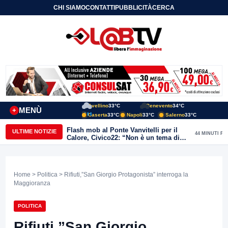
CHI SIAMO
CONTATTI
PUBBLICITÀ
CERCA
Avellino
33°C
Benevento
34°C
MENÙ
+
Caserta
33°C
Napoli
33°C
Salerno
33°C
Flash mob al Ponte Vanvitelli per il
ULTIME NOTIZIE
44 MINUTI FA
Calore, Civico22: “Non è un tema di
quartiere, riguarda tutta Benevento”
Home
>
Politica
> Rifiuti,”San Giorgio Protagonista” interroga la
Maggioranza
POLITICA
Rifiuti,”San Giorgio