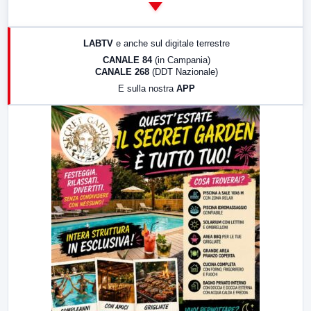
14:00
LabNews
17:00
LabNews (replica)
LABTV
e anche sul digitale terrestre
18:30
Di Faccia e di Profilo (repliche)
CANALE 84
(in Campania)
CANALE 268
(DDT Nazionale)
19:30
LabNews (Diretta)
E sulla nostra
APP
21:00
Free Sport
23:00
LabNews (replica)